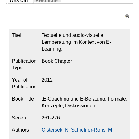
Ansicht
Resultate
Sie sind hier
(aktiver Reiter)
Haupt-Reiter
Titel
Textuelle und audio-visuelle
Lernberatung im Kontext von E-
Learning.
Publication
Book Chapter
Type
Year of
2012
Publication
Book Title
.E-Coaching und E-Beratung. Formate,
Konzepte, Diskussionen
Seiten
261-276
Authors
Ojstersek, N
,
Schiefner-Rohs, M