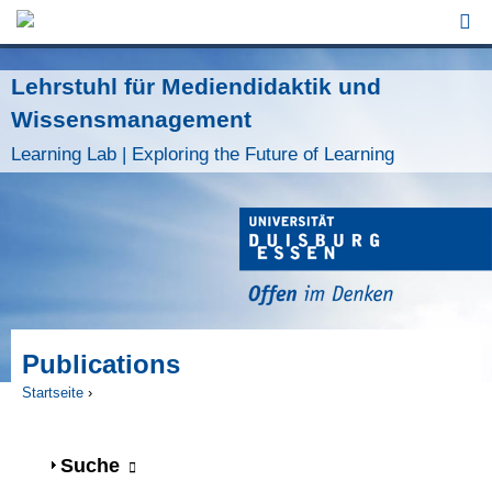
Jump to Navigation
Lehrstuhl für Mediendidaktik und
Wissensmanagement
Learning Lab | Exploring the Future of Learning
Publications
Startseite
›
Sie sind hier
Anzeigen
Suche