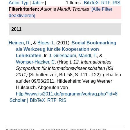
Autor
Typ
[
Jahr
]
1 Items:
BibTeX
RTF
RIS
Filterkriterien:
Autor
is
Mandl, Thomas
[Alle Filter
deaktivieren]
2011
Heinen, R.
, &
Blees, I.
. (2011).
Social Bookmarking
als Werkzeug für die Kooperation von
Lehrkräften
. In
J. Griesbaum
,
Mandl, T.
, &
Womser-Hacker, C.
(Hrsg.)
,
12. Internationales
Symposium für Informationswissenschaften (ISI
2011)
(Schriften zur., Bd. 58, S. 111 - 122). gehalten
auf der 09/03/2011, Hildesheim: Verlag Werner
Hülsbuch. Abgerufen von
http://www.isi2011.de/programm/vortrag.php?id=8
Scholar |
BibTeX
RTF
RIS