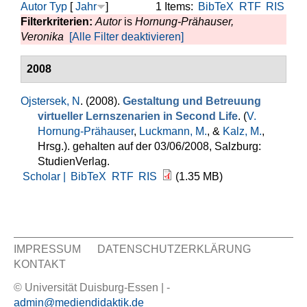
Autor
Typ
[
Jahr
]
1 Items:
BibTeX
RTF
RIS
Filterkriterien:
Autor
is
Hornung-Prähauser,
Veronika
[Alle Filter deaktivieren]
2008
Ojstersek, N
. (2008).
Gestaltung und Betreuung
virtueller Lernszenarien in Second Life
. (
V.
Hornung-Prähauser
,
Luckmann, M.
, &
Kalz, M.
,
Hrsg.
). gehalten auf der 03/06/2008, Salzburg:
StudienVerlag.
Scholar |
BibTeX
RTF
RIS
(1.35 MB)
IMPRESSUM
DATENSCHUTZERKLÄRUNG
KONTAKT
Sekundär Menü
© Universität Duisburg-Essen | -
admin@mediendidaktik.de