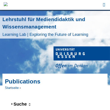
Jump to Navigation
Lehrstuhl für Mediendidaktik und
Wissensmanagement
Learning Lab | Exploring the Future of Learning
Publications
Startseite
›
Sie sind hier
Anzeigen
Suche