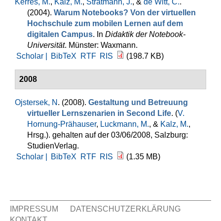
Kerres, M.
,
Kalz, M.
,
Stratmann, J.
, &
de Witt, C.
.
(2004).
Warum Notebooks? Von der virtuellen
Hochschule zum mobilen Lernen auf dem
digitalen Campus
. In
Didaktik der Notebook-
Universität
. Münster: Waxmann.
Scholar |
BibTeX
RTF
RIS
(198.7 KB)
2008
Ojstersek, N
. (2008).
Gestaltung und Betreuung
virtueller Lernszenarien in Second Life
. (
V.
Hornung-Prähauser
,
Luckmann, M.
, &
Kalz, M.
,
Hrsg.
). gehalten auf der 03/06/2008, Salzburg:
StudienVerlag.
Scholar |
BibTeX
RTF
RIS
(1.35 MB)
IMPRESSUM
DATENSCHUTZERKLÄRUNG
KONTAKT