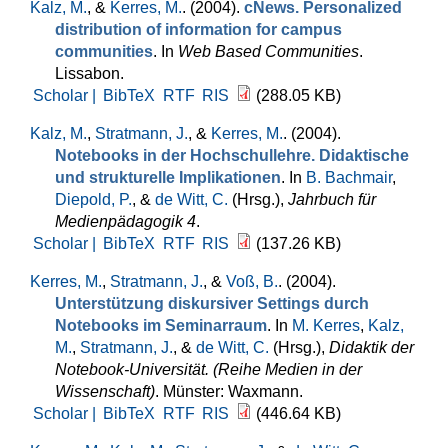
Kalz, M.
, &
Kerres, M.
. (2004).
cNews. Personalized
distribution of information for campus
communities
. In
Web Based Communities
.
Lissabon.
Scholar |
BibTeX
RTF
RIS
(288.05 KB)
Kalz, M.
,
Stratmann, J.
, &
Kerres, M.
. (2004).
Notebooks in der Hochschullehre. Didaktische
und strukturelle Implikationen
. In
B. Bachmair
,
Diepold, P.
, &
de Witt, C.
(Hrsg.)
,
Jahrbuch für
Medienpädagogik 4
.
Scholar |
BibTeX
RTF
RIS
(137.26 KB)
Kerres, M.
,
Stratmann, J.
, &
Voß, B.
. (2004).
Unterstützung diskursiver Settings durch
Notebooks im Seminarraum
. In
M. Kerres
,
Kalz,
M.
,
Stratmann, J.
, &
de Witt, C.
(Hrsg.)
,
Didaktik der
Notebook-Universität. (Reihe Medien in der
Wissenschaft)
. Münster: Waxmann.
Scholar |
BibTeX
RTF
RIS
(446.64 KB)