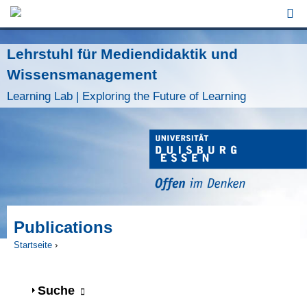
Jump to Navigation
Lehrstuhl für Mediendidaktik und
Wissensmanagement
Learning Lab | Exploring the Future of Learning
Publications
Startseite
›
Sie sind hier
Anzeigen
Suche