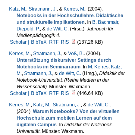
Kalz, M.
,
Stratmann, J.
, &
Kerres, M.
. (2004).
Notebooks in der Hochschullehre. Didaktische
und strukturelle Implikationen
. In
B. Bachmair
,
Diepold, P.
, &
de Witt, C.
(Hrsg.)
,
Jahrbuch für
Medienpädagogik 4
.
Scholar |
BibTeX
RTF
RIS
(137.26 KB)
Kerres, M.
,
Stratmann, J.
, &
Voß, B.
. (2004).
Unterstützung diskursiver Settings durch
Notebooks im Seminarraum
. In
M. Kerres
,
Kalz,
M.
,
Stratmann, J.
, &
de Witt, C.
(Hrsg.)
,
Didaktik der
Notebook-Universität. (Reihe Medien in der
Wissenschaft)
. Münster: Waxmann.
Scholar |
BibTeX
RTF
RIS
(446.64 KB)
Kerres, M.
,
Kalz, M.
,
Stratmann, J.
, &
de Witt, C.
.
(2004).
Warum Notebooks? Von der virtuellen
Hochschule zum mobilen Lernen auf dem
digitalen Campus
. In
Didaktik der Notebook-
Universität
. Münster: Waxmann.