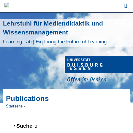
Jump to Navigation
Lehrstuhl für Mediendidaktik und
Wissensmanagement
Learning Lab | Exploring the Future of Learning
Publications
Startseite
›
Sie sind hier
Anzeigen
Suche