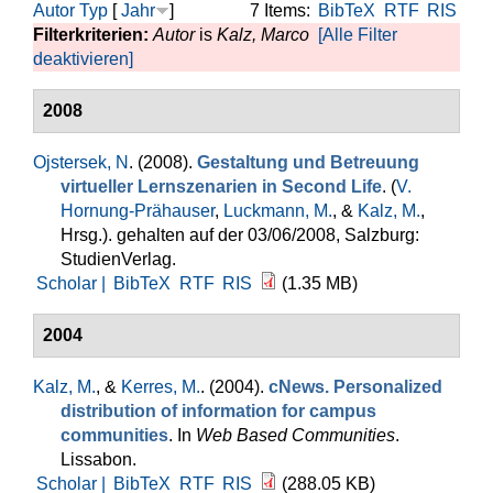
Autor
Typ
[
Jahr
]
7 Items:
BibTeX
RTF
RIS
Filterkriterien:
Autor
is
Kalz, Marco
[Alle Filter
deaktivieren]
2008
Ojstersek, N
. (2008).
Gestaltung und Betreuung
virtueller Lernszenarien in Second Life
. (
V.
Hornung-Prähauser
,
Luckmann, M.
, &
Kalz, M.
,
Hrsg.
). gehalten auf der 03/06/2008, Salzburg:
StudienVerlag.
Scholar |
BibTeX
RTF
RIS
(1.35 MB)
2004
Kalz, M.
, &
Kerres, M.
. (2004).
cNews. Personalized
distribution of information for campus
communities
. In
Web Based Communities
.
Lissabon.
Scholar |
BibTeX
RTF
RIS
(288.05 KB)