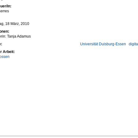
uer/in:
erres
g, 18 März, 2010
ionen:
erin: Tanja Adamus
e:
Universität Duisburg-Essen
digit
r Arbeit:
ossen