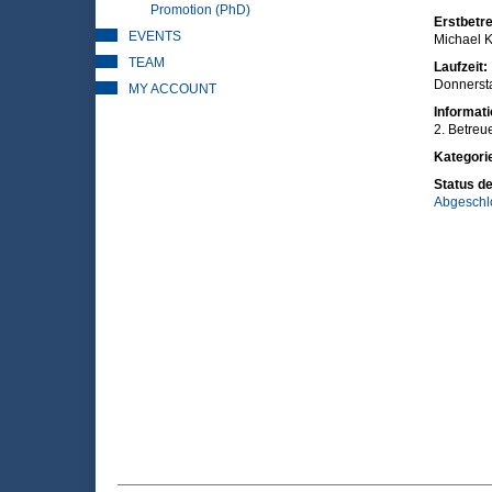
Promotion (PhD)
Erstbetre
EVENTS
Michael K
TEAM
Laufzeit:
Donnersta
MY ACCOUNT
Informat
2. Betreu
Kategori
Status de
Abgeschl