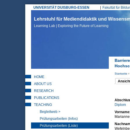
UNIVERSITÄT DUISBURG-ESSEN
Fakultät für Bild
Hauptmenü
Lehrstuhl für Mediendidaktik und Wissen
Learning Lab | Exploring the Future of Learning
Barrier
Hochsch
Startseite
›
HOME
Sie sin
Ansich
ABOUT US
(aktiver 
Haupt
RESEARCH
PUBLICATIONS
Abschlus
TEACHING
Diplom
Begleitweb >
Vorname
Marianne
Prüfungsarbeiten (Infos)
Nachna
Prüfungsarbeiten (Liste)
Wefelnbe