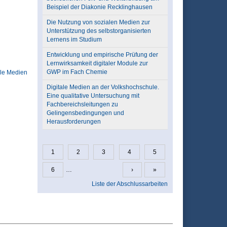
Beispiel der Diakonie Recklinghausen
Die Nutzung von sozialen Medien zur
Unterstützung des selbstorganisierten
Lernens im Studium
Entwicklung und empirische Prüfung der
Lernwirksamkeit digitaler Module zur
GWP im Fach Chemie
ale Medien
Digitale Medien an der Volkshochschule.
Eine qualitative Untersuchung mit
Fachbereichsleitungen zu
Gelingensbedingungen und
Herausforderungen
1
2
3
4
5
Seiten
6
…
›
»
Liste der Abschlussarbeiten