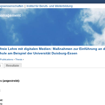
Jump to Navigation
ungswissenschaften
Institut für Berufs- und Weiterbildung
smanagement
efreie Lehre mit digitalen Medien: Maßnahmen zur Einführung an d
ule am Beispiel der Universität Duisburg-Essen
Publications
›
Thesis
›
d hier
t
Resultate
Reiter)
-Reiter
s (angestrebt):
:
me:
rg