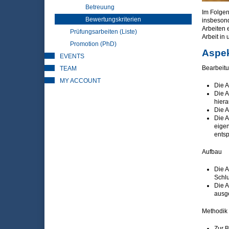
Betreuung
Im Folgen
Bewertungskriterien
insbesond
Arbeiten 
Prüfungsarbeiten (Liste)
Arbeit in
Promotion (PhD)
Aspek
EVENTS
Bearbeit
TEAM
MY ACCOUNT
Die A
Die A
hiera
Die A
Die A
eigen
entsp
Aufbau
Die A
Schlu
Die A
ausg
Methodik
Zur B