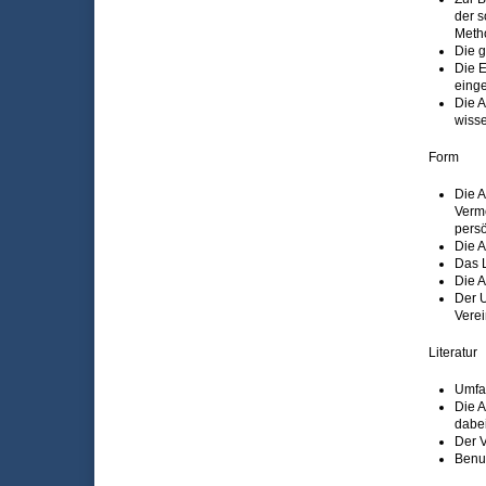
der s
Metho
Die g
Die E
einge
Die A
wisse
Form
Die A
Verm
persö
Die A
Das L
Die A
Der U
Vere
Literatur
Umfan
Die A
dabei
Der V
Benut