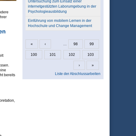
Untersuchung zum Einsatz einer
internetgestützten Laborumgebung in der
Psychologieausbildung
ndere
hrer
Einführung von mobilem Lernen in der
Hochschule und Change Management
en
«
‹
…
98
99
Seiten
100
101
102
103
lt
›
»
lassen.
eine
Liste der Abschlussarbeiten
t bereits
pretation,
e