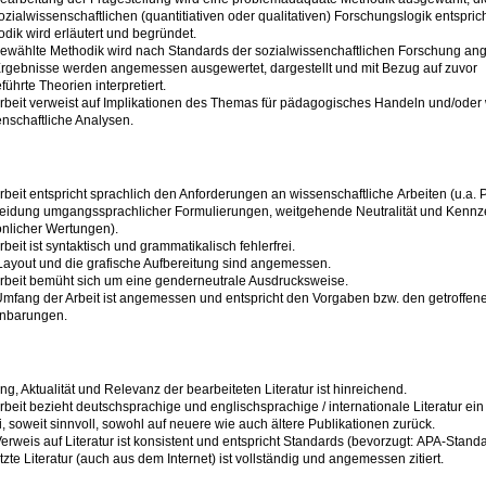
ozialwissenschaftlichen (quantitiativen oder qualitativen) Forschungslogik entsprich
dik wird erläutert und begründet.
ewählte Methodik wird nach Standards der sozialwissenchaftlichen Forschung an
rgebnisse werden angemessen ausgewertet, dargestellt und mit Bezug auf zuvor
führte Theorien interpretiert.
rbeit verweist auf Implikationen des Themas für pädagogisches Handeln und/oder 
nschaftliche Analysen.
rbeit entspricht sprachlich den Anforderungen an wissenschaftliche Arbeiten (u.a. P
eidung umgangssprachlicher Formulierungen, weitgehende Neutralität und Kenn
nlicher Wertungen).
rbeit ist syntaktisch und grammatikalisch fehlerfrei.
ayout und die grafische Aufbereitung sind angemessen.
rbeit bemüht sich um eine genderneutrale Ausdrucksweise.
mfang der Arbeit ist angemessen und entspricht den Vorgaben bzw. den getroffen
inbarungen.
g, Aktualität und Relevanz der bearbeiteten Literatur ist hinreichend.
rbeit bezieht deutschsprachige und englischsprachige / internationale Literatur ein 
, soweit sinnvoll, sowohl auf neuere wie auch ältere Publikationen zurück.
erweis auf Literatur ist konsistent und entspricht Standards (bevorzugt: APA-Standa
zte Literatur (auch aus dem Internet) ist vollständig und angemessen zitiert.