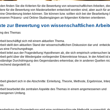
den finden Sie die Kriterien für die Bewertung von wissenschaftlichen Arbeiten, die
ere für die Bewertung von Masterarbeiten entwickelt worden sind, aber auch für a
eine Orientierung bieten können. Sie können bzw. sollten sich bei der Bearbeitung I
 unseren Präsenz- und Online-Studiengängen an folgenden Kriterien orientieren.
te zur Bewertung von wissenschaftlichen Arbeit
ung des Themas
rbeit beschäftigt sich mit einem aktuellen Thema.
rbeit stellt den aktuellen Stand der wissenschaftlichen Diskussion dar und entwicke
us eine Forschungsfrage.
rbeit leitet aus der Fragestellung Hypothesen ab, die sich empirisch untersuchen 
rbeit geht über die Wiedergabe vorliegender Erkenntnisse hinaus. In der Arbeit ist 
ständige Durchdringung des Gegenstandes erkennbar, die in anderen Quellen nich
rechend dargestellt ist.
rbeit gliedert sich in die Abschnitte: Einleitung, Theorie, Methode, Ergebnisse, Inter
ss.
rbeit bearbeitet die zentralen Aspekte des Themas in einem angemessenen und
ewogenen Umfang.
earbeitung der Fragestellung wird eine problemadäquate Methodik ausgewählt, di