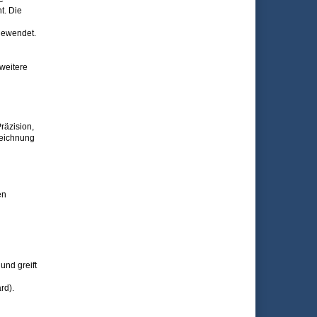
t. Die
gewendet.
weitere
räzision,
zeichnung
en
und greift
rd).