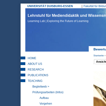
UNIVERSITÄT DUISBURG-ESSEN
Fakultät für Bild
Hauptmenü
Lehrstuhl für Mediendidaktik und Wissen
Learning Lab | Exploring the Future of Learning
Bewertu
Startseite
›
HOME
Sie sin
Ansich
ABOUT US
(aktiver 
Haupt
RESEARCH
PUBLICATIONS
TEACHING
Begleitweb >
Prüfungsarbeiten (Infos)
Aufbau
Vorgehen