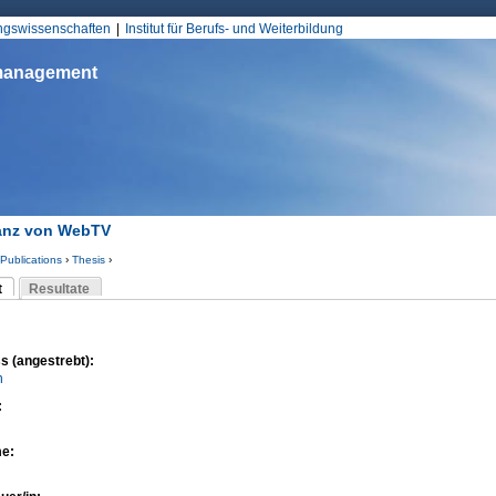
Jump to Navigation
ungswissenschaften
Institut für Berufs- und Weiterbildung
smanagement
anz von WebTV
Publications
›
Thesis
›
d hier
t
Resultate
Reiter)
-Reiter
s (angestrebt):
n
:
me: