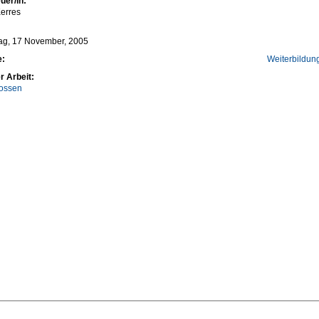
uer/in:
erres
ag, 17 November, 2005
e:
Weiterbildun
r Arbeit:
ossen