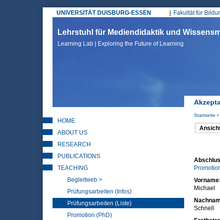
UNIVERSITÄT DUISBURG-ESSEN
Fakultät für Bild
Hauptmenü
Lehrstuhl für Mediendidaktik und Wissen
Learning Lab | Exploring the Future of Learning
Akzept
Startseite
›
HOME
Sie sin
Ansich
ABOUT US
(aktiver 
Haupt
RESEARCH
PUBLICATIONS
Abschlus
TEACHING
Promotio
Begleitweb >
Vorname
Michael
Prüfungsarbeiten (Infos)
Nachna
Prüfungsarbeiten (Liste)
Schnell
Promotion (PhD)