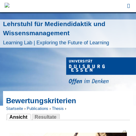
Jump to Navigation
Lehrstuhl für Mediendidaktik und
Wissensmanagement
Learning Lab | Exploring the Future of Learning
Bewertungskriterien
Startseite
›
Publications
›
Thesis
›
Ansicht
Resultate
Sie sind hier
(aktiver Reiter)
Haupt-Reiter