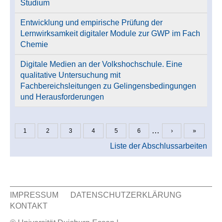
Studium
Entwicklung und empirische Prüfung der
Lernwirksamkeit digitaler Module zur GWP im Fach
Chemie
Digitale Medien an der Volkshochschule. Eine
qualitative Untersuchung mit
Fachbereichsleitungen zu Gelingensbedingungen
und Herausforderungen
…
1
2
3
4
5
6
›
»
Seiten
Liste der Abschlussarbeiten
IMPRESSUM
DATENSCHUTZERKLÄRUNG
KONTAKT
Sekundär Menü