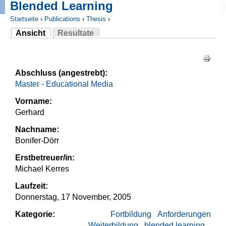
Blended Learning
Startseite
›
Publications
›
Thesis
›
Ansicht
Resultate
Sie sind hier
(aktiver Reiter)
Haupt-Reiter
Abschluss (angestrebt):
Master - Educational Media
Vorname:
Gerhard
Nachname:
Bonifer-Dörr
Erstbetreuer/in:
Michael Kerres
Laufzeit:
Donnerstag, 17 November, 2005
Kategorie:
Fortbildung
Anforderungen
Weiterbildung
blended learning