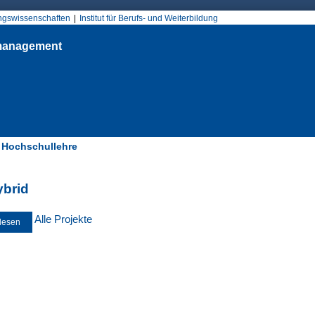
Jump to Navigation
ungswissenschaften
Institut für Berufs- und Weiterbildung
smanagement
e Hochschullehre
d hier
brid
Alle Projekte
lesen
über VR-Hybrid