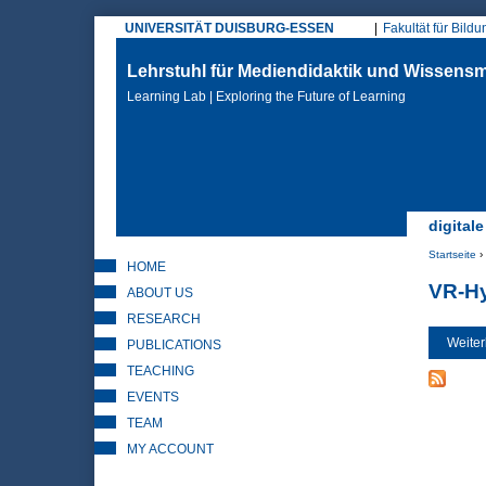
UNIVERSITÄT DUISBURG-ESSEN
Fakultät für Bild
Hauptmenü
Lehrstuhl für Mediendidaktik und Wissen
Learning Lab | Exploring the Future of Learning
digital
Startseite
›
HOME
Sie sin
VR-Hy
ABOUT US
RESEARCH
Weiter
PUBLICATIONS
TEACHING
EVENTS
TEAM
MY ACCOUNT