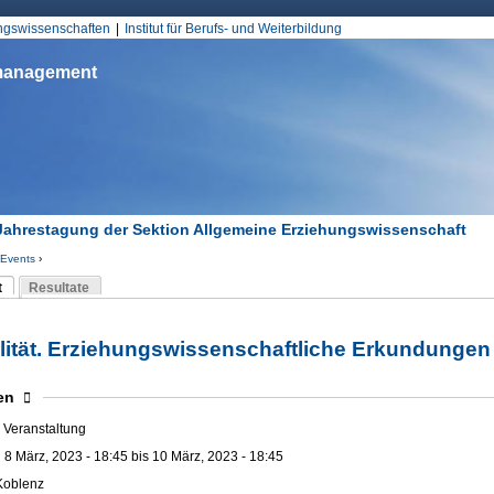
Jump to Navigation
ungswissenschaften
Institut für Berufs- und Weiterbildung
smanagement
Jahrestagung der Sektion Allgemeine Erziehungswissenschaft
Events
›
d hier
t
Resultate
Reiter)
-Reiter
alität. Erziehungswissenschaftliche Erkundungen 
blenden
en
 Veranstaltung
:
8 März, 2023 - 18:45
bis
10 März, 2023 - 18:45
Koblenz