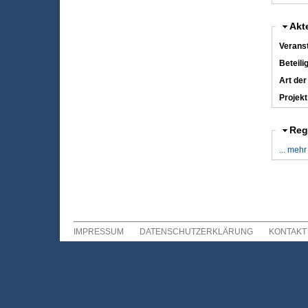
Aus
Akt
Veranst
Beteili
Art der
Projekt
Aus
Reg
... mehr
IMPRESSUM
DATENSCHUTZERKLÄRUNG
KONTAKT
Sekundär Menü