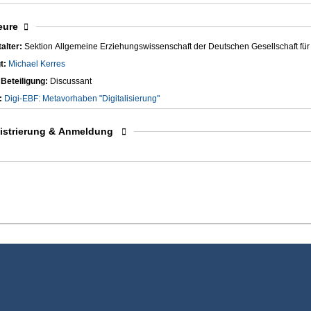
blenden
eure
alter:
Sektion Allgemeine Erziehungswissenschaft der Deutschen Gesellschaft fü
gt:
Michael Kerres
 Beteiligung:
Discussant
:
Digi-EBF: Metavorhaben "Digitalisierung"
blenden
istrierung & Anmeldung