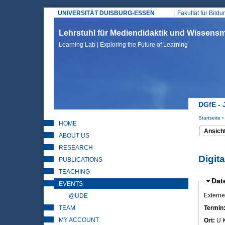
UNIVERSITÄT DUISBURG-ESSEN
Fakultät für Bild
Hauptmenü
Lehrstuhl für Mediendidaktik und Wissen
Learning Lab | Exploring the Future of Learning
DGfE - 
Startseite
›
HOME
Sie sin
Ansich
ABOUT US
(aktiver 
Haupt
RESEARCH
Digit
PUBLICATIONS
TEACHING
Aus
Dat
EVENTS
Externe
@UDE
TEAM
Termin
MY ACCOUNT
Ort:
U 