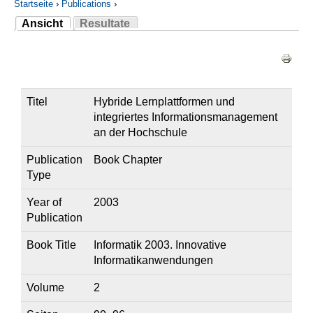
Startseite
›
Publications
›
Ansicht
Resultate
Sie sind hier
(aktiver Reiter)
Haupt-Reiter
Titel
Hybride Lernplattformen und
integriertes Informationsmanagement
an der Hochschule
Publication
Book Chapter
Type
Year of
2003
Publication
Book Title
Informatik 2003. Innovative
Informatikanwendungen
Volume
2