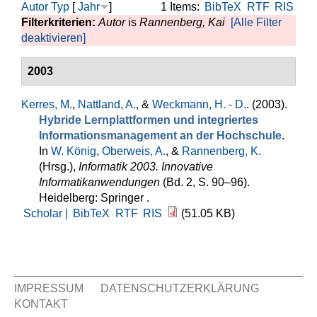
Autor
Typ
[
Jahr
]
1 Items:
BibTeX
RTF
RIS
Filterkriterien:
Autor
is
Rannenberg, Kai
[Alle Filter
deaktivieren]
2003
Kerres, M.
,
Nattland, A.
, &
Weckmann, H. - D.
. (2003).
Hybride Lernplattformen und integriertes
Informationsmanagement an der Hochschule
.
In
W. König
,
Oberweis, A.
, &
Rannenberg, K.
(Hrsg.)
,
Informatik 2003. Innovative
Informatikanwendungen
(Bd. 2, S. 90–96).
Heidelberg: Springer .
Scholar |
BibTeX
RTF
RIS
(51.05 KB)
IMPRESSUM
DATENSCHUTZERKLÄRUNG
KONTAKT