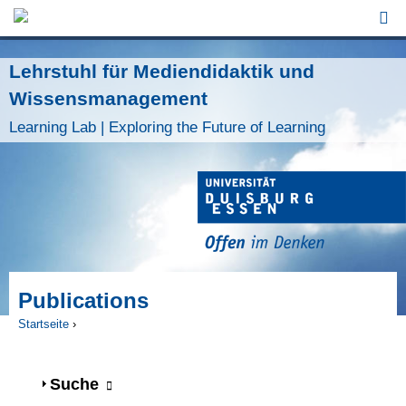
Jump to Navigation
Lehrstuhl für Mediendidaktik und
Wissensmanagement
Learning Lab | Exploring the Future of Learning
Publications
Startseite
›
Sie sind hier
Anzeigen
Suche