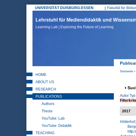
UNIVERSITÄT DUISBURG-ESSEN
Fakultät für Bild
Hauptmenü
Lehrstuhl für Mediendidaktik und Wissen
Learning Lab | Exploring the Future of Learning
Publica
Startseite
›
HOME
Sie sin
ABOUT US
Anz
Suc
RESEARCH
Autor
Typ
PUBLICATIONS
Filterkrit
Authors
Thesis
2017
YouTube: Lab
Hölterhof,
YouTube: Didaktik
Berge
http:
TEACHING