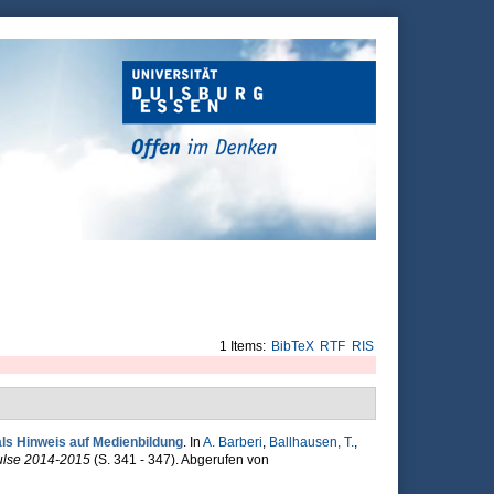
1 Items:
BibTeX
RTF
RIS
als Hinweis auf Medienbildung
. In
A. Barberi
,
Ballhausen, T.
,
ulse 2014-2015
(S. 341 - 347). Abgerufen von