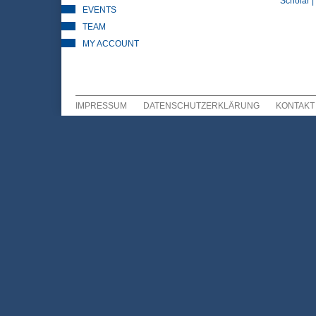
Scholar |
EVENTS
TEAM
MY ACCOUNT
IMPRESSUM
DATENSCHUTZERKLÄRUNG
KONTAKT
Sekundär Menü