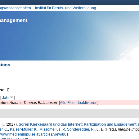
Jump to Navigation
ungswissenschaften
Institut für Berufs- und Weiterbildung
smanagement
tions
d hier
eigen
he
[
Jahr
]
erien:
Autor
is
Thomas Ballhausen
[Alle Filter deaktivieren]
 T.
. (2017).
Sören Kierkegaard und das Internet: Partizipation und Engagement 
r, C.
,
Kaiser-Müller, K.
,
Missomelius, P.
,
Sonderegger, R.
, u. a. (Hrsg.)
,
medine imp
//www.medienimpulse.at/articles/view/801