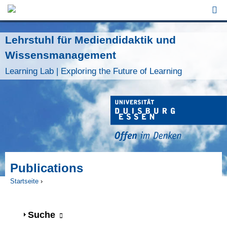
Jump to Navigation
Lehrstuhl für Mediendidaktik und
Wissensmanagement
Learning Lab | Exploring the Future of Learning
Publications
Startseite
›
Sie sind hier
Anzeigen
Suche