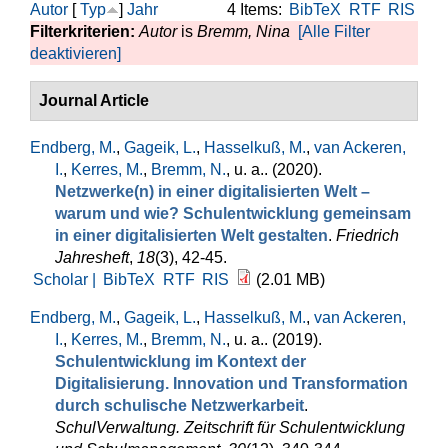
Autor
[
Typ
]
Jahr
4 Items:
BibTeX
RTF
RIS
Filterkriterien:
Autor
is
Bremm, Nina
[Alle Filter
deaktivieren]
Journal Article
Endberg, M.
,
Gageik, L.
,
Hasselkuß, M.
,
van Ackeren,
I.
,
Kerres, M.
,
Bremm, N.
, u. a.
. (2020).
Netzwerke(n) in einer digitalisierten Welt –
warum und wie? Schulentwicklung gemeinsam
in einer digitalisierten Welt gestalten
.
Friedrich
Jahresheft
,
18
(3), 42-45.
Scholar |
BibTeX
RTF
RIS
(2.01 MB)
Endberg, M.
,
Gageik, L.
,
Hasselkuß, M.
,
van Ackeren,
I.
,
Kerres, M.
,
Bremm, N.
, u. a.
. (2019).
Schulentwicklung im Kontext der
Digitalisierung. Innovation und Transformation
durch schulische Netzwerkarbeit
.
SchulVerwaltung. Zeitschrift für Schulentwicklung