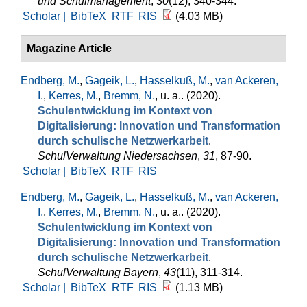
und Schulmanagement
,
30
(12), 340-344.
Scholar |
BibTeX
RTF
RIS
(4.03 MB)
Magazine Article
Endberg, M.
,
Gageik, L.
,
Hasselkuß, M.
,
van Ackeren,
I.
,
Kerres, M.
,
Bremm, N.
, u. a.
. (2020).
Schulentwicklung im Kontext von
Digitalisierung: Innovation und Transformation
durch schulische Netzwerkarbeit
.
SchulVerwaltung Niedersachsen
,
31
, 87-90.
Scholar |
BibTeX
RTF
RIS
Endberg, M.
,
Gageik, L.
,
Hasselkuß, M.
,
van Ackeren,
I.
,
Kerres, M.
,
Bremm, N.
, u. a.
. (2020).
Schulentwicklung im Kontext von
Digitalisierung: Innovation und Transformation
durch schulische Netzwerkarbeit
.
SchulVerwaltung Bayern
,
43
(11), 311-314.
Scholar |
BibTeX
RTF
RIS
(1.13 MB)