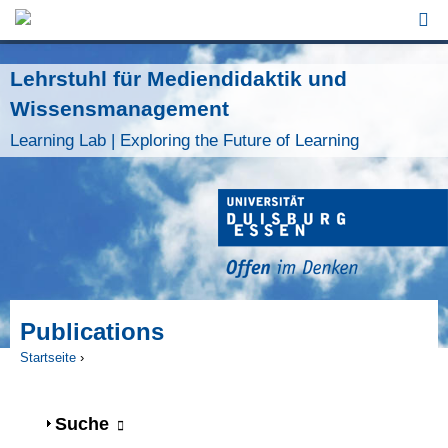
Jump to Navigation
Lehrstuhl für Mediendidaktik und
Wissensmanagement
Learning Lab | Exploring the Future of Learning
Publications
Startseite
›
Sie sind hier
Anzeigen
Suche