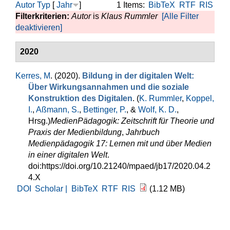
Autor
Typ
[
Jahr
]
1 Items:
BibTeX
RTF
RIS
Filterkriterien:
Autor
is
Klaus Rummler
[Alle Filter
deaktivieren]
2020
Kerres, M
. (2020).
Bildung in der digitalen Welt:
Über Wirkungsannahmen und die soziale
Konstruktion des Digitalen
. (
K. Rummler
,
Koppel,
I.
,
Aßmann, S.
,
Bettinger, P.
, &
Wolf, K. D.
,
Hrsg.
)
MedienPädagogik: Zeitschrift für Theorie und
Praxis der Medienbildung
,
Jahrbuch
Medienpädagogik 17: Lernen mit und über Medien
in einer digitalen Welt
.
doi:https://doi.org/10.21240/mpaed/jb17/2020.04.2
4.X
DOI
Scholar |
BibTeX
RTF
RIS
(1.12 MB)