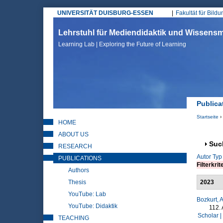
UNIVERSITÄT DUISBURG-ESSEN
Fakultät für Bild
Hauptmenü
Lehrstuhl für Mediendidaktik und Wissen
Learning Lab | Exploring the Future of Learning
Publica
Startseite
›
HOME
Sie sin
ABOUT US
Anz
Suc
RESEARCH
Autor
Typ
PUBLICATIONS
Filterkrit
Authors
Thesis
2023
YouTube: Lab
Bozkurt, A
YouTube: Didaktik
112.
Scholar |
TEACHING