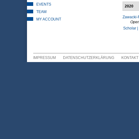
EVENTS
2020
TEAM
Zawacki-R
MY ACCOUNT
Open
Scholar |
IMPRESSUM
DATENSCHUTZERKLÄRUNG
KONTAKT
Sekundär Menü