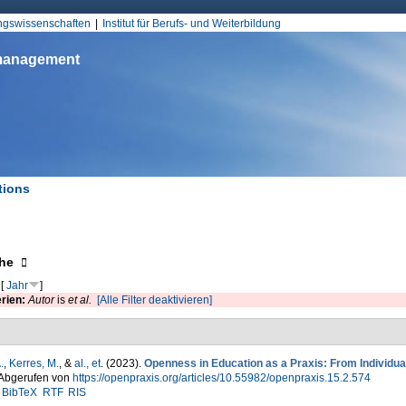
Jump to Navigation
ungswissenschaften
Institut für Berufs- und Weiterbildung
smanagement
tions
d hier
eigen
he
[
Jahr
]
erien:
Autor
is
et al.
[Alle Filter deaktivieren]
.
,
Kerres, M.
, &
al., et
. (2023).
Openness in Education as a Praxis: From Individual
 Abgerufen von
https://openpraxis.org/articles/10.55982/openpraxis.15.2.574
BibTeX
RTF
RIS