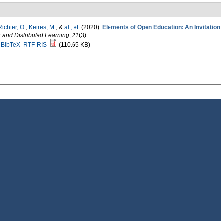
ichter, O.
,
Kerres, M.
, &
al., et
. (2020).
Elements of Open Education: An Invitation
 and Distributed Learning
,
21
(3).
BibTeX
RTF
RIS
(110.65 KB)