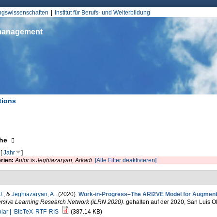
Jump to Navigation
ungswissenschaften
Institut für Berufs- und Weiterbildung
smanagement
tions
d hier
eigen
he
[
Jahr
]
erien:
Autor
is
Jeghiazaryan, Arkadi
[Alle Filter deaktivieren]
J.
, &
Jeghiazaryan, A.
. (2020).
Work-in-Progress–The ARI2VE Model for Augment
rsive Learning Research Network (iLRN 2020)
. gehalten auf der 2020, San Luis
lar |
BibTeX
RTF
RIS
(387.14 KB)