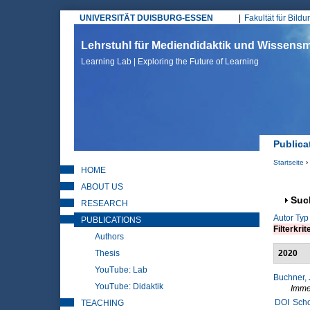
UNIVERSITÄT DUISBURG-ESSEN
Fakultät für Bild
Hauptmenü
Lehrstuhl für Mediendidaktik und Wissen
Learning Lab | Exploring the Future of Learning
Publica
Startseite
›
HOME
Sie sin
ABOUT US
Anz
Suc
RESEARCH
Autor
Typ
PUBLICATIONS
Filterkrit
Authors
Thesis
2020
YouTube: Lab
Buchner, 
YouTube: Didaktik
Imme
DOI
Scho
TEACHING