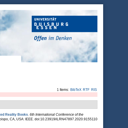
1 Items:
BibTeX
RTF
RIS
ed Reality Books
.
6th International Conference of the
 Obispo, CA, USA: IEEE. doi:10.23919/iLRN47897.2020.9155110