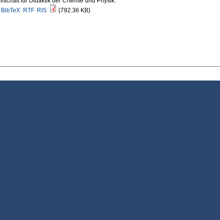
lschaft für Didaktik der Chemie und Physik.
BibTeX
RTF
RIS
(792.36 KB)