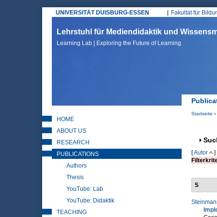
UNIVERSITÄT DUISBURG-ESSEN
Fakultät für Bild
Hauptmenü
Lehrstuhl für Mediendidaktik und Wissen
Learning Lab | Exploring the Future of Learning
Publica
Startseite
›
HOME
Sie sin
ABOUT US
Anz
Suc
RESEARCH
[
Autor
]
PUBLICATIONS
Filterkrit
Authors
Thesis
S
YouTube: Lab
YouTube: Didaktik
Steinmann
Impl
TEACHING