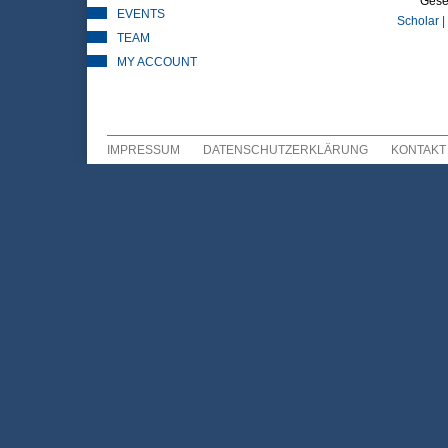
Gesel
EVENTS
Scholar |
TEAM
MY ACCOUNT
IMPRESSUM
DATENSCHUTZERKLÄRUNG
KONTAKT
Sekundär Menü