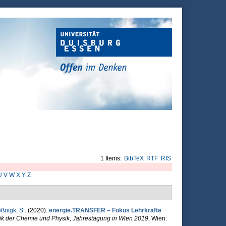
1 Items:
BibTeX
RTF
RIS
U
V
W
X
Y
Z
ßnigk, S.
. (2020).
energie.TRANSFER – Fokus Lehrkräfte
ktik der Chemie und Physik, Jahrestagung in Wien 2019
. Wien: