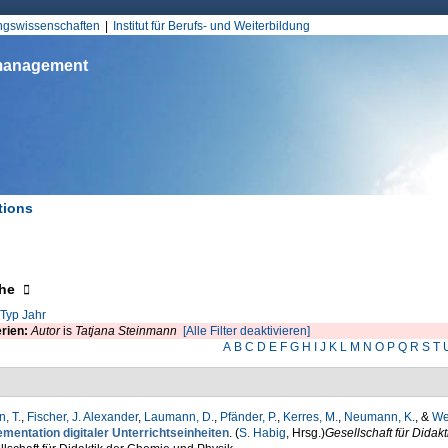
Jump to Navigation
ungswissenschaften
Institut für Berufs- und Weiterbildung
smanagement
tions
d hier
eigen
he
Typ
Jahr
erien:
Autor
is
Tatjana Steinmann
[Alle Filter deaktivieren]
A
B
C
D
E
F
G
H
I
J
K
L
M
N
O
P
Q
R
S
T
, T.
,
Fischer, J. Alexander
,
Laumann, D.
,
Pfänder, P.
,
Kerres, M.
,
Neumann, K.
, &
We
ementation digitaler Unterrichtseinheiten
. (
S. Habig
, Hrsg.
)
Gesellschaft für Dida