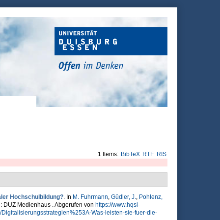
1 Items:
BibTeX
RTF
RIS
taler Hochschulbildung?
. In
M. Fuhrmann
,
Güdler, J.
,
Pohlenz,
in: DUZ Medienhaus . Abgerufen von
https://www.hqsl-
Digitalisierungsstrategien%253A-Was-leisten-sie-fuer-die-