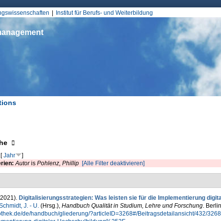
Jump to Navigation
ungswissenschaften
Institut für Berufs- und Weiterbildung
smanagement
tions
d hier
eigen
he
[
Jahr
]
erien:
Autor
is
Pohlenz, Phillip
[Alle Filter deaktivieren]
 (2021).
Digitalisierungsstrategien: Was leisten sie für die Implementierung digi
Schmidt, J. - U.
(Hrsg.)
,
Handbuch Qualität in Studium, Lehre und Forschung
. Berl
othek.de/de/handbuch/gliederung/?articleID=3268#/Beitragsdetailansicht/432/3268/