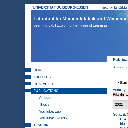
UNIVERSITÄT DUISBURG-ESSEN
Fakultät für Bild
Hauptmenü
Lehrstuhl für Mediendidaktik und Wissen
Learning Lab | Exploring the Future of Learning
Publica
Startseite
›
HOME
Sie sin
ABOUT US
Anz
Suc
RESEARCH
Autor
Typ
PUBLICATIONS
Filterkrit
Authors
Thesis
2021
YouTube: Lab
Getto, B
.
YouTube: Didaktik
P.
, &
bibli
TEACHING