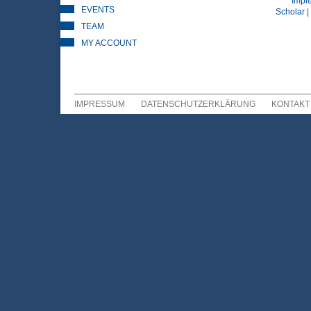
Impl
EVENTS
Scholar |
TEAM
MY ACCOUNT
IMPRESSUM
DATENSCHUTZERKLÄRUNG
KONTAKT
Sekundär Menü