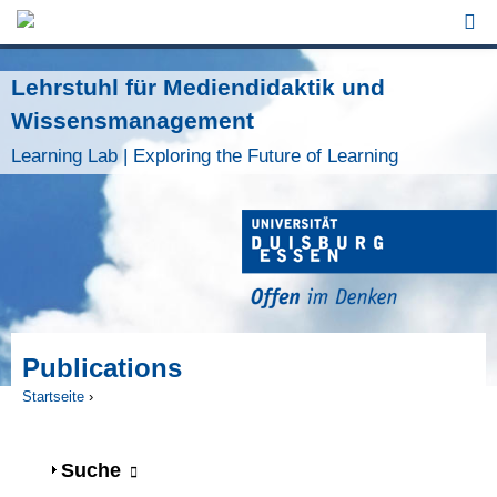
Jump to Navigation
Lehrstuhl für Mediendidaktik und
Wissensmanagement
Learning Lab | Exploring the Future of Learning
Publications
Startseite
›
Sie sind hier
Anzeigen
Suche