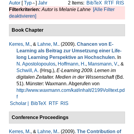
Autor
[
Typ
]
Jahr
2 Items:
BibTeX
RTF
RIS
Filterkriterien:
Autor
is
Melanie Lahne
[Alle Filter
deaktivieren]
Book Chapter
Kerres, M.
, &
Lahne, M.
. (2009).
Chancen von E-
Learning als Beitrag zur Umsetzung einer Life-
long Learning Perspektive an Hochschulen
. In
N. Apostolopoulos
,
Hoffmann, H.
,
Mansmann, V.
, &
Schwill, A.
(Hrsg.)
,
E-Learning 2009. Lernen im
digitalen Zeitalter. Medien in der Wissenschaft
(Bd.
51). Münster: Waxmann. Abgerufen von
http://www.waxmann.com/kat/inhalt/2199Volltext.pd
f
Scholar |
BibTeX
RTF
RIS
Conference Proceedings
Kerres, M.
, &
Lahne, M.
. (2009).
The Contribution of