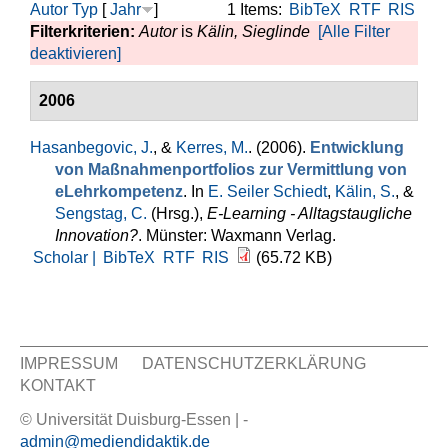
Autor
Typ
[
Jahr
]
1 Items:
BibTeX
RTF
RIS
Filterkriterien:
Autor
is
Kälin, Sieglinde
[Alle Filter
deaktivieren]
2006
Hasanbegovic, J.
, &
Kerres, M.
. (2006).
Entwicklung
von Maßnahmenportfolios zur Vermittlung von
eLehrkompetenz
. In
E. Seiler Schiedt
,
Kälin, S.
, &
Sengstag, C.
(Hrsg.)
,
E-Learning - Alltagstaugliche
Innovation?
. Münster: Waxmann Verlag.
Scholar |
BibTeX
RTF
RIS
(65.72 KB)
IMPRESSUM
DATENSCHUTZERKLÄRUNG
KONTAKT
Sekundär Menü
© Universität Duisburg-Essen | -
admin@mediendidaktik.de