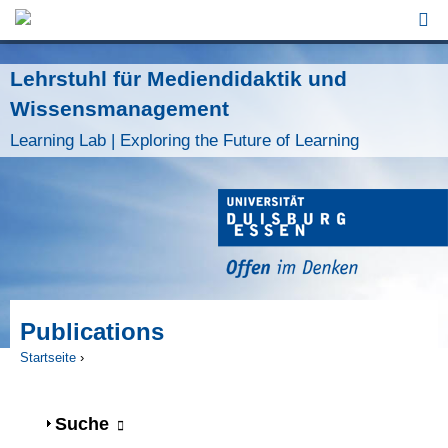
Jump to Navigation
Lehrstuhl für Mediendidaktik und
Wissensmanagement
Learning Lab | Exploring the Future of Learning
Publications
Startseite
›
Sie sind hier
Anzeigen
Suche