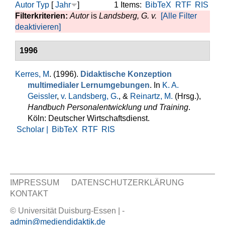
Autor
Typ
[
Jahr
]
1 Items:
BibTeX
RTF
RIS
Filterkriterien:
Autor
is
Landsberg, G. v.
[Alle Filter
deaktivieren]
1996
Kerres, M
. (1996).
Didaktische Konzeption
multimedialer Lernumgebungen
. In
K. A.
Geissler
,
v. Landsberg, G.
, &
Reinartz, M.
(Hrsg.)
,
Handbuch Personalentwicklung und Training
.
Köln: Deutscher Wirtschaftsdienst.
Scholar |
BibTeX
RTF
RIS
IMPRESSUM
DATENSCHUTZERKLÄRUNG
KONTAKT
Sekundär Menü
© Universität Duisburg-Essen | -
admin@mediendidaktik.de