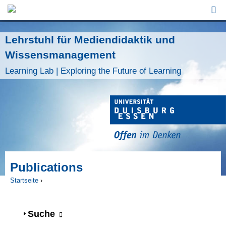
Jump to Navigation
Lehrstuhl für Mediendidaktik und
Wissensmanagement
Learning Lab | Exploring the Future of Learning
Publications
Startseite
›
Sie sind hier
Anzeigen
Suche