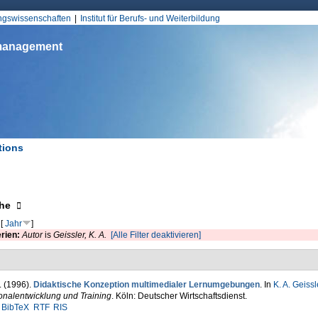
Jump to Navigation
ungswissenschaften
Institut für Berufs- und Weiterbildung
smanagement
tions
d hier
eigen
he
[
Jahr
]
erien:
Autor
is
Geissler, K. A.
[Alle Filter deaktivieren]
. (1996).
Didaktische Konzeption multimedialer Lernumgebungen
. In
K. A. Geissl
onalentwicklung und Training
. Köln: Deutscher Wirtschaftsdienst.
BibTeX
RTF
RIS