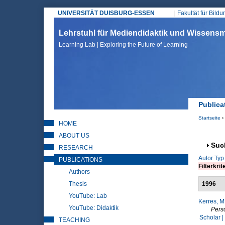
UNIVERSITÄT DUISBURG-ESSEN
Fakultät für Bild
Hauptmenü
Lehrstuhl für Mediendidaktik und Wissen
Learning Lab | Exploring the Future of Learning
Publica
Startseite
›
HOME
Sie sin
ABOUT US
Anz
Suc
RESEARCH
Autor
Typ
PUBLICATIONS
Filterkrit
Authors
Thesis
1996
YouTube: Lab
Kerres, M
YouTube: Didaktik
Pers
Scholar |
TEACHING