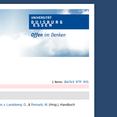
1 Items:
BibTeX
RTF
RIS
er
,
v. Landsberg, G.
, &
Reinartz, M.
(Hrsg.)
,
Handbuch