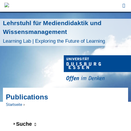
Jump to Navigation
Lehrstuhl für Mediendidaktik und
Wissensmanagement
Learning Lab | Exploring the Future of Learning
Publications
Startseite
›
Sie sind hier
Anzeigen
Suche