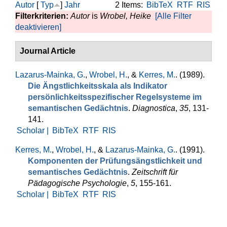
Autor
[
Typ
]
Jahr
2 Items:
BibTeX
RTF
RIS
Filterkriterien:
Autor
is
Wrobel, Heike
[Alle Filter
deaktivieren]
Journal Article
Lazarus-Mainka, G.
,
Wrobel, H.
, &
Kerres, M.
. (1989).
Die Ängstlich­keits­skala als Indikator
persönlichkeitsspezi­fischer Regelsysteme im
semantischen Gedächtnis
.
Diagnostica
,
35
, 131-
141.
Scholar |
BibTeX
RTF
RIS
Kerres, M.
,
Wrobel, H.
, &
Lazarus-Mainka, G.
. (1991).
Kompo­nenten der Prüfungsängstlichkeit und
semantisches Ge­dächtnis
.
Zeitschrift für
Pädagogische Psychologie
,
5
, 155-161.
Scholar |
BibTeX
RTF
RIS