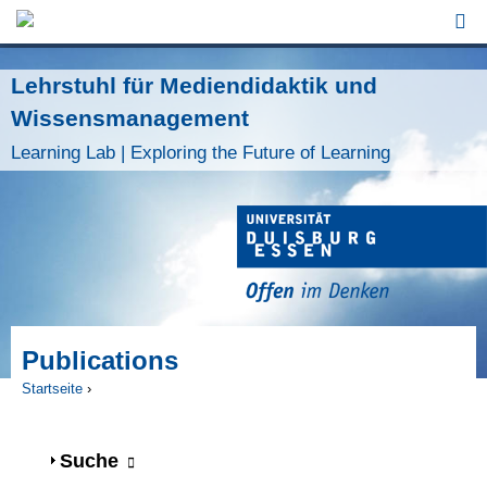
Jump to Navigation
Lehrstuhl für Mediendidaktik und
Wissensmanagement
Learning Lab | Exploring the Future of Learning
Publications
Startseite
›
Sie sind hier
Anzeigen
Suche