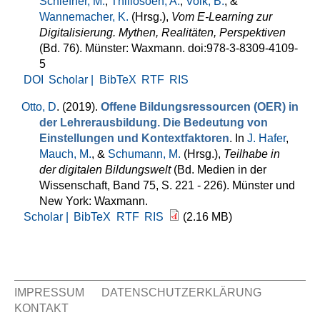
Schiefner, M.
,
Thillosoen, A.
,
Volk, B.
, &
Wannemacher, K.
(Hrsg.)
,
Vom E-Learning zur
Digitalisierung. Mythen, Realitäten, Perspektiven
(Bd. 76). Münster: Waxmann. doi:978-3-8309-4109-
5
DOI
Scholar |
BibTeX
RTF
RIS
Otto, D
. (2019).
Offene Bildungsressourcen (OER) in
der Lehrerausbildung. Die Bedeutung von
Einstellungen und Kontextfaktoren
. In
J. Hafer
,
Mauch, M.
, &
Schumann, M.
(Hrsg.)
,
Teilhabe in
der digitalen Bildungswelt
(Bd. Medien in der
Wissenschaft, Band 75, S. 221 - 226). Münster und
New York: Waxmann.
Scholar |
BibTeX
RTF
RIS
(2.16 MB)
IMPRESSUM
DATENSCHUTZERKLÄRUNG
KONTAKT