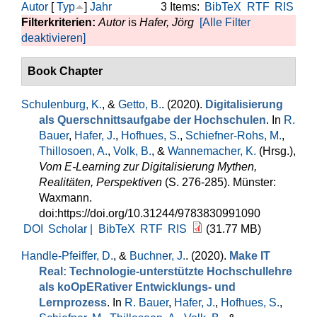
Autor
[
Typ
]
Jahr
3 Items:
BibTeX
RTF
RIS
Filterkriterien:
Autor
is
Hafer, Jörg
[Alle Filter
deaktivieren]
Book Chapter
Schulenburg, K.
, &
Getto, B.
. (2020).
Digitalisierung
als Querschnittsaufgabe der Hochschulen
. In
R.
Bauer
,
Hafer, J.
,
Hofhues, S.
,
Schiefner-Rohs, M.
,
Thillosoen, A.
,
Volk, B.
, &
Wannemacher, K.
(Hrsg.)
,
Vom E-Learning zur Digitalisierung Mythen,
Realitäten, Perspektiven
(S. 276-285). Münster:
Waxmann.
doi:https://doi.org/10.31244/9783830991090
DOI
Scholar |
BibTeX
RTF
RIS
(31.77 MB)
Handle-Pfeiffer, D.
, &
Buchner, J.
. (2020).
Make IT
Real: Technologie-unterstützte Hochschullehre
als koOpERativer Entwicklungs- und
Lernprozess
. In
R. Bauer
,
Hafer, J.
,
Hofhues, S.
,