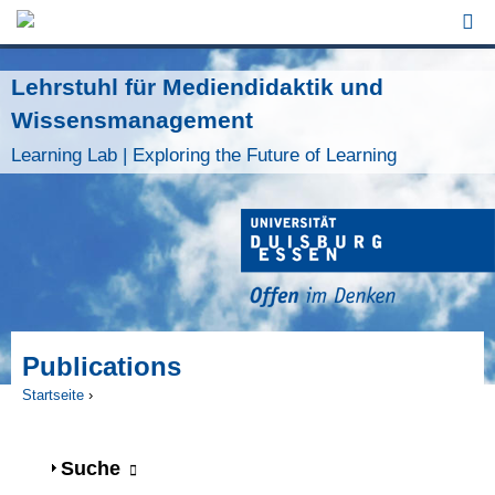
Jump to Navigation
Lehrstuhl für Mediendidaktik und
Wissensmanagement
Learning Lab | Exploring the Future of Learning
Publications
Startseite
›
Sie sind hier
Anzeigen
Suche