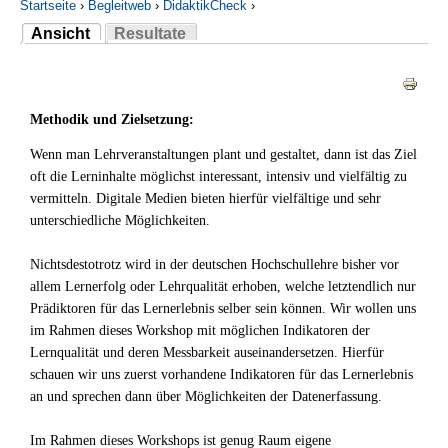
Startseite
›
Begleitweb
›
DidaktikCheck
›
Ansicht
Resultate
Sie sind hier
(aktiver Reiter)
Haupt-Reiter
Methodik und Zielsetzung:
Wenn man Lehrveranstaltungen plant und gestaltet, dann ist das Ziel
oft die Lerninhalte möglichst interessant, intensiv und vielfältig zu
vermitteln. Digitale Medien bieten hierfür vielfältige und sehr
unterschiedliche Möglichkeiten.
Nichtsdestotrotz wird in der deutschen Hochschullehre bisher vor
allem Lernerfolg oder Lehrqualität erhoben, welche letztendlich nur
Prädiktoren für das Lernerlebnis selber sein können. Wir wollen uns
im Rahmen dieses Workshop mit möglichen Indikatoren der
Lernqualität und deren Messbarkeit auseinandersetzen. Hierfür
schauen wir uns zuerst vorhandene Indikatoren für das Lernerlebnis
an und sprechen dann über Möglichkeiten der Datenerfassung.
Im Rahmen dieses Workshops ist genug Raum eigene