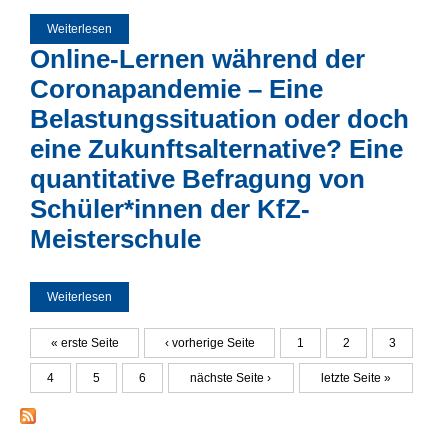
Weiterlesen
über Soziales Lernen im Homeoffice? Eine empirische
Forschung über den Einfluss von Online-
Online-Lernen während der
Kommunikationssystemen auf Soziales Lernen im
Homeoffice während der Covid-19 Pandemie
Coronapandemie – Eine
Belastungssituation oder doch
eine Zukunftsalternative? Eine
quantitative Befragung von
Schüler*innen der KfZ-
Meisterschule
Weiterlesen
über Online-Lernen während der Coronapandemie – Eine
Belastungssituation oder doch eine Zukunftsalternative?
Eine quantitative Befragung von Schüler*innen der KfZ-
Meisterschule
« erste Seite
‹ vorherige Seite
1
2
3
Seiten
4
5
6
nächste Seite ›
letzte Seite »