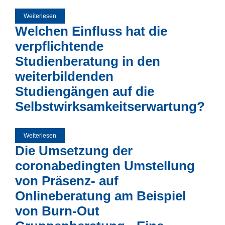
Weiterlesen
über Die Umstellung psychologischer Beratung auf Online-
Formate. Erfahrungen während der Covid Pandemie und
Welchen Einfluss hat die
Chancen für die Zukunft.
verpflichtende
Studienberatung in den
weiterbildenden
Studiengängen auf die
Selbstwirksamkeitserwartung?
Weiterlesen
über Welchen Einfluss hat die verpflichtende
Studienberatung in den weiterbildenden Studiengängen auf
Die Umsetzung der
die Selbstwirksamkeitserwartung?
coronabedingten Umstellung
von Präsenz- auf
Onlineberatung am Beispiel
von Burn-Out