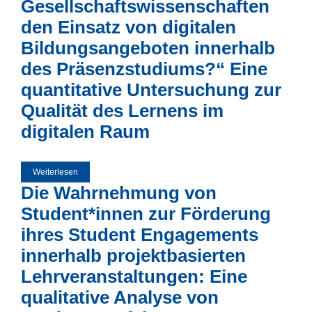
Gesellschaftswissenschaften
den Einsatz von digitalen
Bildungsangeboten innerhalb
des Präsenzstudiums?“ Eine
quantitative Untersuchung zur
Qualität des Lernens im
digitalen Raum
Weiterlesen
über „Wie empfinden Studierende der Bildungs- und
Gesellschaftswissenschaften den Einsatz von digitalen
Die Wahrnehmung von
Bildungsangeboten innerhalb des Präsenzstudiums?“ Eine
quantitative Untersuchung zur Qualität des Lernens im
digitalen Raum
Student*innen zur Förderung
ihres Student Engagements
innerhalb projektbasierten
Lehrveranstaltungen: Eine
qualitative Analyse von