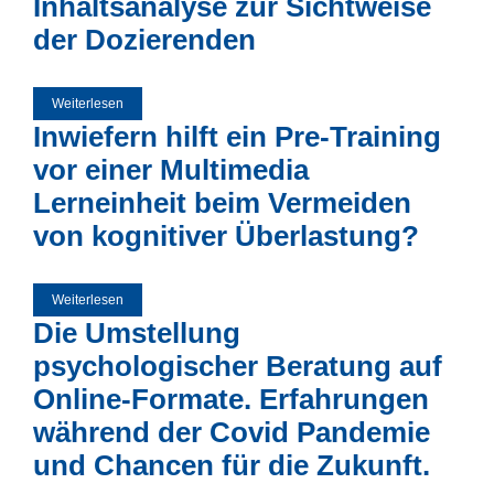
Inhaltsanalyse zur Sichtweise
der Dozierenden
Weiterlesen
über Hochschullehre in Zeiten einer Pandemie – eine noch
unlösbare Herausforderung oder Chance? Eine qualitative
Inwiefern hilft ein Pre-Training
Inhaltsanalyse zur Sichtweise der Dozierenden
vor einer Multimedia
Lerneinheit beim Vermeiden
von kognitiver Überlastung?
Weiterlesen
über Inwiefern hilft ein Pre-Training vor einer Multimedia
Lerneinheit beim Vermeiden von kognitiver Überlastung?
Die Umstellung
psychologischer Beratung auf
Online-Formate. Erfahrungen
während der Covid Pandemie
und Chancen für die Zukunft.