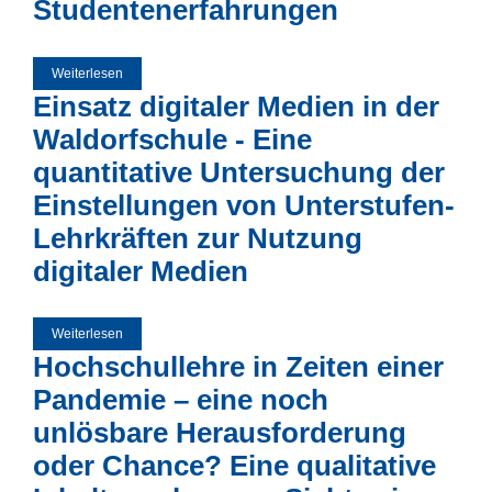
Studentenerfahrungen
Weiterlesen
über Die Wahrnehmung von Student*innen zur Förderung
ihres Student Engagements innerhalb projektbasierten
Einsatz digitaler Medien in der
Lehrveranstaltungen: Eine qualitative Analyse von
Studentenerfahrungen
Waldorfschule - Eine
quantitative Untersuchung der
Einstellungen von Unterstufen-
Lehrkräften zur Nutzung
digitaler Medien
Weiterlesen
über Einsatz digitaler Medien in der Waldorfschule - Eine
quantitative Untersuchung der Einstellungen von
Hochschullehre in Zeiten einer
Unterstufen-Lehrkräften zur Nutzung digitaler Medien
Pandemie – eine noch
unlösbare Herausforderung
oder Chance? Eine qualitative