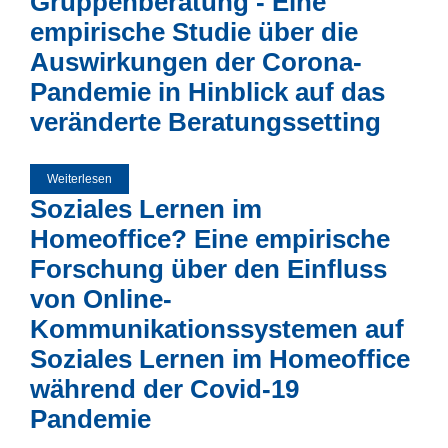
Gruppenberatung - Eine
empirische Studie über die
Auswirkungen der Corona-
Pandemie in Hinblick auf das
veränderte Beratungssetting
Weiterlesen
über Die Umsetzung der coronabedingten Umstellung von
Präsenz- auf Onlineberatung am Beispiel von Burn-Out
Soziales Lernen im
Gruppenberatung - Eine empirische Studie über die
Auswirkungen der Corona-Pandemie in Hinblick auf das
veränderte Beratungssetting
Homeoffice? Eine empirische
Forschung über den Einfluss
von Online-
Kommunikationssystemen auf
Soziales Lernen im Homeoffice
während der Covid-19
Pandemie