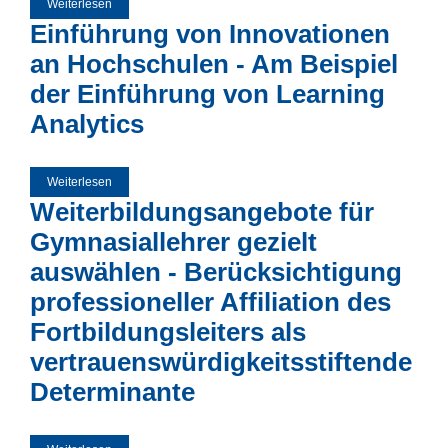
Weiterlesen
über Duales Studium in Brasilien? Gelingensbedingungen
für die Implementierung dualer Studienstrukturen in
Einführung von Innovationen
Brasilien
an Hochschulen - Am Beispiel
der Einführung von Learning
Analytics
Weiterlesen
über Einführung von Innovationen an Hochschulen - Am
Beispiel der Einführung von Learning Analytics
Weiterbildungsangebote für
Gymnasiallehrer gezielt
auswählen - Berücksichtigung
professioneller Affiliation des
Fortbildungsleiters als
vertrauenswürdigkeitsstiftende
Determinante