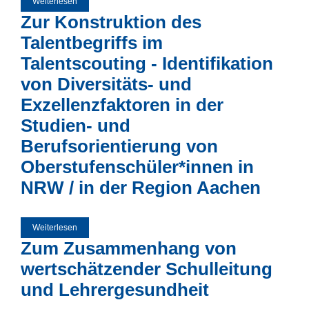
Weiterlesen
über Weiterbildungsangebote für Gymnasiallehrer gezielt
auswählen - Berücksichtigung professioneller Affiliation des
Zur Konstruktion des
Fortbildungsleiters als vertrauenswürdigkeitsstiftende
Determinante
Talentbegriffs im
Talentscouting - Identifikation
von Diversitäts- und
Exzellenzfaktoren in der
Studien- und
Berufsorientierung von
Oberstufenschüler*innen in
NRW / in der Region Aachen
Weiterlesen
über Zur Konstruktion des Talentbegriffs im Talentscouting -
Identifikation von Diversitäts- und Exzellenzfaktoren in der
Zum Zusammenhang von
Studien- und Berufsorientierung von
Oberstufenschüler*innen in NRW / in der Region Aachen
wertschätzender Schulleitung
und Lehrergesundheit