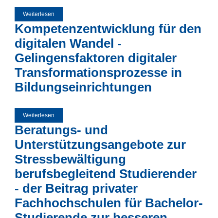
Weiterlesen
über Zum Zusammenhang von wertschätzender
Schulleitung und Lehrergesundheit
Kompetenzentwicklung für den
digitalen Wandel -
Gelingensfaktoren digitaler
Transformationsprozesse in
Bildungseinrichtungen
Weiterlesen
über Kompetenzentwicklung für den digitalen Wandel -
Gelingensfaktoren digitaler Transformationsprozesse in
Beratungs- und
Bildungseinrichtungen
Unterstützungsangebote zur
Stressbewältigung
berufsbegleitend Studierender
- der Beitrag privater
Fachhochschulen für Bachelor-
Studierende zur besseren