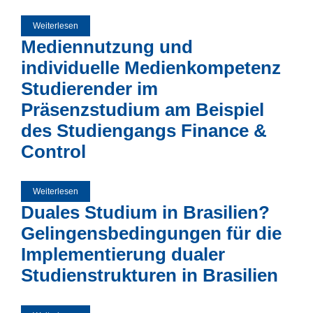
Weiterlesen
über Zum Zusammenhang authentischer Führung und der
Kommunikationsqualität in Kindertageseinrichtungen -
Mediennutzung und
Quantitative Erhebung in Einrichtungen des Ruhrgebiets
individuelle Medienkompetenz
Studierender im
Präsenzstudium am Beispiel
des Studiengangs Finance &
Control
Weiterlesen
über Mediennutzung und individuelle Medienkompetenz
Studierender im Präsenzstudium am Beispiel des
Duales Studium in Brasilien?
Studiengangs Finance & Control
Gelingensbedingungen für die
Implementierung dualer
Studienstrukturen in Brasilien