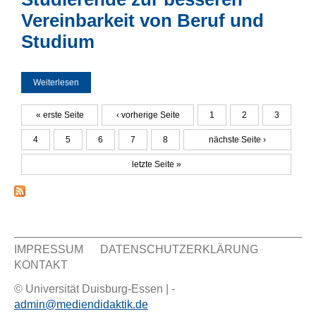
Vereinbarkeit von Beruf und
Studium
Weiterlesen
über Beratungs- und Unterstützungsangebote zur
Stressbewältigung berufsbegleitend Studierender - der
Beitrag privater Fachhochschulen für Bachelor-Studierende
zur besseren Vereinbarkeit von Beruf und Studium
« erste Seite
‹ vorherige Seite
1
2
3
Seiten
4
5
6
7
8
nächste Seite ›
letzte Seite »
IMPRESSUM
DATENSCHUTZERKLÄRUNG
KONTAKT
Sekundär Menü
© Universität Duisburg-Essen | -
admin@mediendidaktik.de