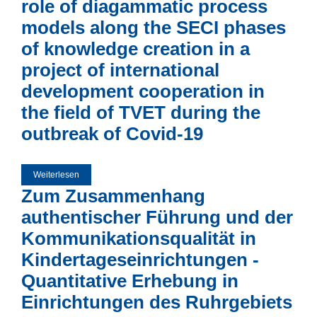
role of diagammatic process
models along the SECI phases
of knowledge creation in a
project of international
development cooperation in
the field of TVET during the
outbreak of Covid-19
Weiterlesen
über Ba in times of physical distance – A case study on the
role of diagammatic process models along the SECI phases
Zum Zusammenhang
of knowledge creation in a project of international
development cooperation in the field of TVET during the
outbreak of Covid-19
authentischer Führung und der
Kommunikationsqualität in
Kindertageseinrichtungen -
Quantitative Erhebung in
Einrichtungen des Ruhrgebiets