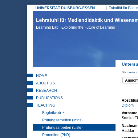
UNIVERSITÄT DUISBURG-ESSEN
Fakultät für Bild
Hauptmenü
Lehrstuhl für Mediendidaktik und Wissen
Learning Lab | Exploring the Future of Learning
Untersu
Startseite
›
HOME
Sie sin
Ansich
ABOUT US
(aktiver 
Haupt
RESEARCH
PUBLICATIONS
Abschlus
TEACHING
Diplom
Begleitweb >
Vorname
Samira El
Prüfungsarbeiten (Infos)
Nachna
Prüfungsarbeiten (Liste)
Haddar
Promotion (PhD)