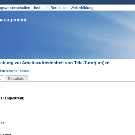
Jump to Navigation
ungswissenschaften
Institut für Berufs- und Weiterbildung
smanagement
chung zur Arbeitszufriedenheit von Tele-Tutor(inn)en
Publications
›
Thesis
›
d hier
t
Resultate
Reiter)
-Reiter
s (angestrebt):
:
me: