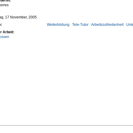
uer/in:
erres
ag, 17 November, 2005
e:
Weiterbildung
Tele-Tutor
Arbeitszufriedenheit
Unt
r Arbeit:
ossen