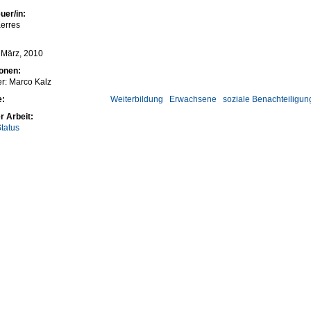
uer/in:
erres
5 März, 2010
ionen:
er: Marco Kalz
e:
Weiterbildung
Erwachsene
soziale Benachteiligun
r Arbeit:
tatus