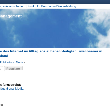
Jump to Navigation
ungswissenschaften
Institut für Berufs- und Weiterbildung
smanagement
le des Internet im Alltag sozial benachteiligter Erwachsener in
hland
Publications
›
Thesis
›
d hier
t
Resultate
Reiter)
-Reiter
s (angestrebt):
Educational Media
:
me:
l