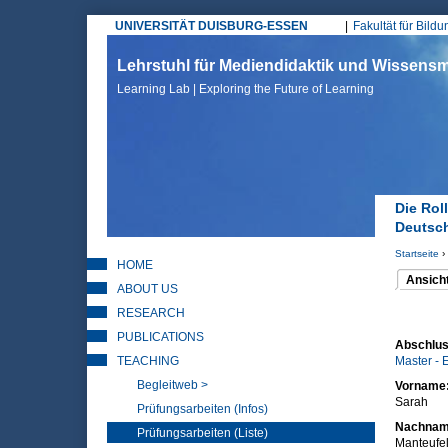
UNIVERSITÄT DUISBURG-ESSEN
Fakultät für Bild
Hauptmenü
Lehrstuhl für Mediendidaktik und Wissen
Learning Lab | Exploring the Future of Learning
Die Rol
Deutsc
Startseite
›
HOME
Sie sin
Ansich
ABOUT US
(aktiver 
Haupt
RESEARCH
PUBLICATIONS
Abschlus
TEACHING
Master - 
Begleitweb >
Vorname
Sarah
Prüfungsarbeiten (Infos)
Nachna
Prüfungsarbeiten (Liste)
Manteufe