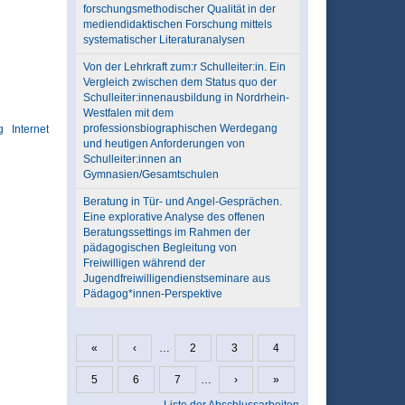
forschungsmethodischer Qualität in der
mediendidaktischen Forschung mittels
systematischer Literaturanalysen
Von der Lehrkraft zum:r Schulleiter:in. Ein
Vergleich zwischen dem Status quo der
Schulleiter:innenausbildung in Nordrhein-
Westfalen mit dem
professionsbiographischen Werdegang
g
Internet
und heutigen Anforderungen von
Schulleiter:innen an
Gymnasien/Gesamtschulen
Beratung in Tür- und Angel-Gesprächen.
Eine explorative Analyse des offenen
Beratungssettings im Rahmen der
pädagogischen Begleitung von
Freiwilligen während der
Jugendfreiwilligendienstseminare aus
Pädagog*innen-Perspektive
«
‹
…
2
3
4
Seiten
5
6
7
…
›
»