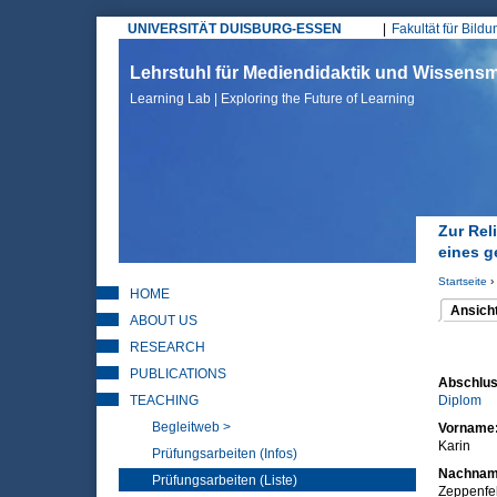
UNIVERSITÄT DUISBURG-ESSEN
Fakultät für Bild
Hauptmenü
Lehrstuhl für Mediendidaktik und Wissen
Learning Lab | Exploring the Future of Learning
Zur Rel
eines g
Startseite
›
HOME
Sie sin
Ansich
ABOUT US
(aktiver 
Haupt
RESEARCH
PUBLICATIONS
Abschlus
TEACHING
Diplom
Begleitweb >
Vorname
Karin
Prüfungsarbeiten (Infos)
Nachna
Prüfungsarbeiten (Liste)
Zeppenfe