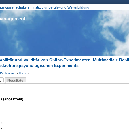
Jump to Navigation
ungswissenschaften
Institut für Berufs- und Weiterbildung
smanagement
iabilität und Validität von Online-Experimenten. Multimediale Repl
edächtnispsychologischen Experiments
Publications
›
Thesis
›
d hier
t
Resultate
Reiter)
-Reiter
s (angestrebt):
:
me:
ld