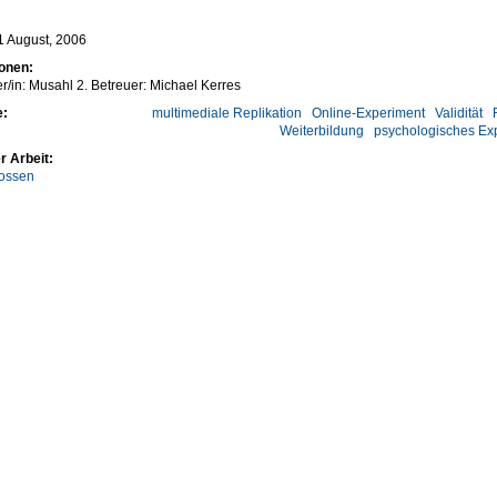
11 August, 2006
ionen:
er/in: Musahl 2. Betreuer: Michael Kerres
e:
multimediale Replikation
Online-Experiment
Validität
Weiterbildung
psychologisches Ex
r Arbeit:
ossen