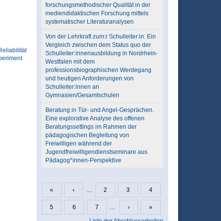
forschungsmethodischer Qualität in der
mediendidaktischen Forschung mittels
systematischer Literaturanalysen
Von der Lehrkraft zum:r Schulleiter:in. Ein
Vergleich zwischen dem Status quo der
Reliabilität
Schulleiter:innenausbildung in Nordrhein-
periment
Westfalen mit dem
professionsbiographischen Werdegang
und heutigen Anforderungen von
Schulleiter:innen an
Gymnasien/Gesamtschulen
Beratung in Tür- und Angel-Gesprächen.
Eine explorative Analyse des offenen
Beratungssettings im Rahmen der
pädagogischen Begleitung von
Freiwilligen während der
Jugendfreiwilligendienstseminare aus
Pädagog*innen-Perspektive
«
‹
…
2
3
4
Seiten
5
6
7
…
›
»