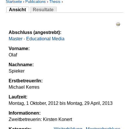
Startseite
›
Publications
›
Thesis
›
Ansicht
Resultate
Sie sind hier
(aktiver Reiter)
Haupt-Reiter
Abschluss (angestrebt):
Master - Educational Media
Vorname:
Olaf
Nachname:
Spieker
Erstbetreuer/in:
Michael Kerres
Laufzeit:
Montag, 1 Oktober, 2012
bis
Montag, 29 April, 2013
Informationen:
Zweitbetreuerin: Kirsten Konert