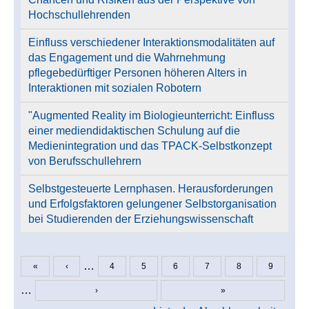
Hochschullehrenden
Einfluss verschiedener Interaktionsmodalitäten auf
das Engagement und die Wahrnehmung
pflegebedürftiger Personen höheren Alters in
Interaktionen mit sozialen Robotern
"Augmented Reality im Biologieunterricht: Einfluss
einer mediendidaktischen Schulung auf die
Medienintegration und das TPACK-Selbstkonzept
von Berufsschullehrern
Selbstgesteuerte Lernphasen. Herausforderungen
und Erfolgsfaktoren gelungener Selbstorganisation
bei Studierenden der Erziehungswissenschaft
…
«
‹
4
5
6
7
8
9
Seiten
…
›
»