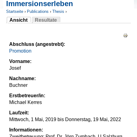
Immersionserleben
Startseite
›
Publications
›
Thesis
›
Ansicht
Resultate
Sie sind hier
(aktiver Reiter)
Haupt-Reiter
Abschluss (angestrebt):
Promotion
Vorname:
Josef
Nachname:
Buchner
Erstbetreuer/in:
Michael Kerres
Laufzeit:
Mittwoch, 1 Mai, 2019
bis
Donnerstag, 19 Mai, 2022
Informationen:
Zweitbetreuung: Prof. Dr. Jörg Zumbach, U Salzburg