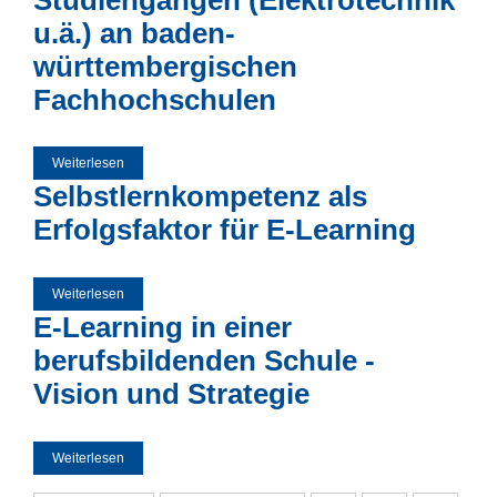
u.ä.) an baden-
württembergischen
Fachhochschulen
Weiterlesen
über Analyse der E-Learning-Angebote von technischen
Studiengängen (Elektrotechnik u.ä.) an baden-
Selbstlernkompetenz als
württembergischen Fachhochschulen
Erfolgsfaktor für E-Learning
Weiterlesen
über Selbstlernkompetenz als Erfolgsfaktor für E-Learning
E-Learning in einer
berufsbildenden Schule -
Vision und Strategie
Weiterlesen
über E-Learning in einer berufsbildenden Schule - Vision
und Strategie