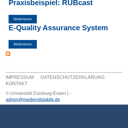
Praxisbeispiel: RUBcast
Weiterlesen
über E-Qualität bei der Verstetigung von
eLearningprojekten - Ein Praxisbeispiel: RUBcast
E-Quality Assurance System
Weiterlesen
über E-Quality Assurance System
IMPRESSUM
DATENSCHUTZERKLÄRUNG
KONTAKT
Sekundär Menü
© Universität Duisburg-Essen | -
admin@mediendidaktik.de