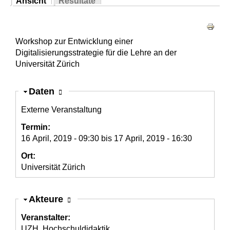
Ansicht
Resultate
Sie sind hier
(aktiver Reiter)
Haupt-Reiter
Workshop zur Entwicklung einer
Digitalisierungsstrategie für die Lehre an der
Universität Zürich
Ausblenden
Daten
Externe Veranstaltung
Termin:
16 April, 2019 - 09:30
bis
17 April, 2019 - 16:30
Ort:
Universität Zürich
Ausblenden
Akteure
Veranstalter:
UZH, Hochschuldidaktik