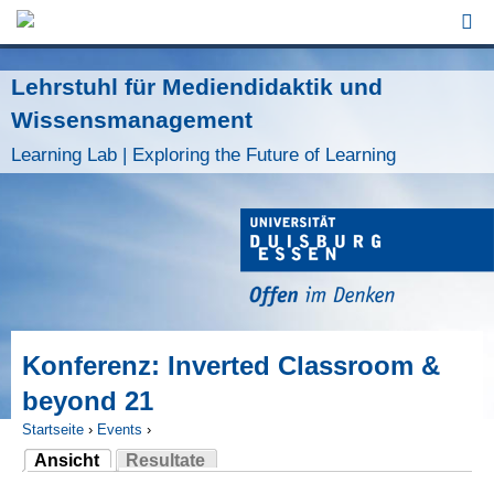
Jump to Navigation
Lehrstuhl für Mediendidaktik und
Wissensmanagement
Learning Lab | Exploring the Future of Learning
Konferenz: Inverted Classroom &
beyond 21
Startseite
›
Events
›
Ansicht
Resultate
Sie sind hier
(aktiver Reiter)