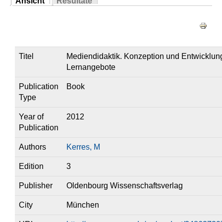
Ansicht
Resultate
Sie sind hier
(aktiver Reiter)
Haupt-Reiter
Titel
Mediendidaktik. Konzeption und Entwicklun
Lernangebote
Publication
Book
Type
Year of
2012
Publication
Authors
Kerres, M
Edition
3
Publisher
Oldenbourg Wissenschaftsverlag
City
München