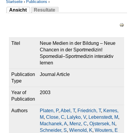
Startseite
›
Publications
›
Ansicht
Resultate
Sie sind hier
(aktiver Reiter)
Haupt-Reiter
Titel
Neue Medien in der Bildung – Neue
Chancen in der Sportmedizin!
Spomedial–Sportmedizin interaktiv
lernen
Publication
Journal Article
Type
Year of
2003
Publication
Authors
Platen, P
,
Abel, T
,
Friedrich, T
,
Kerres,
M
,
Close, C
,
Lalyko, V
,
Lebenstedt, M
,
Machanek, A
,
Menz, C
,
Ojstersek, N
,
Schneider, S
,
Wienold, K
,
Wouters, E