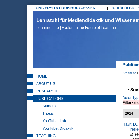
UNIVERSITÄT DUISBURG-ESSEN
Fakultät für Bild
Hauptmenü
Lehrstuhl für Mediendidaktik und Wissen
Learning Lab | Exploring the Future of Learning
Publica
Startseite
›
HOME
Sie sin
ABOUT US
Anz
Suc
RESEARCH
Autor
Typ
PUBLICATIONS
Filterkrit
Authors
Thesis
2016
YouTube: Lab
Hayit, D.
,
YouTube: Didaktik
refle
in T
TEACHING