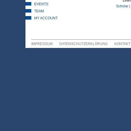
Lear
EVENTS
Scholar |
TEAM
MY ACCOUNT
IMPRESSUM
DATENSCHUTZERKLÄRUNG
KONTAKT
Sekundär Menü