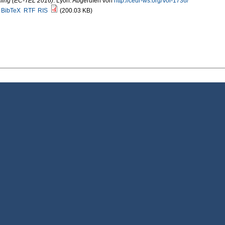
ning (EC-TEL 2016)
. Lyon. Abgerufen von
http://ceur-ws.org/Vol-1736/
BibTeX
RTF
RIS
(200.03 KB)