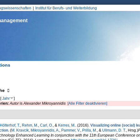
Jump to Navigation
ungswissenschaften
Institut für Berufs- und Weiterbildung
smanagement
tions
d hier
eigen
he
[
Jahr
]
erien:
Autor
is
Alexander Mikroyannidis
[Alle Filter deaktivieren]
Hölterhof, T.
,
Rehm, M.
,
Carl, O.
, &
Kerres, M.
. (2016).
Visualizing online (social) 
ction
. (
M. Kravcik
,
Mikroyannidis, A.
,
Pammer, V.
,
Prilla, M.
, &
Ullmann, D. T.
, Hrsg.
)
P
echnology Enhanced Learning In conjunction with the 11th European Conference 