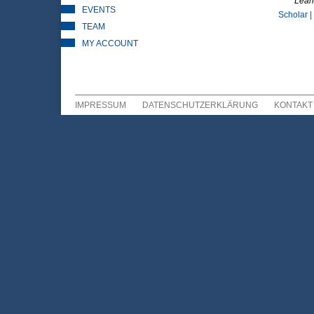
Lear
EVENTS
Scholar |
TEAM
MY ACCOUNT
IMPRESSUM
DATENSCHUTZERKLÄRUNG
KONTAKT
Sekundär Menü