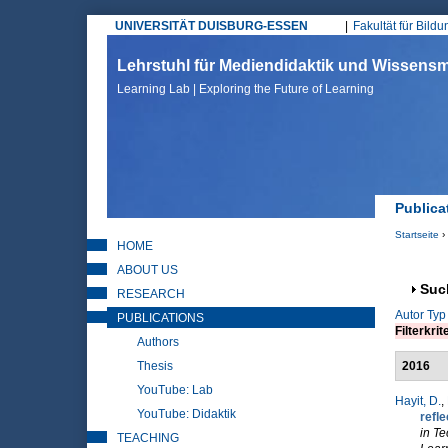
UNIVERSITÄT DUISBURG-ESSEN
Fakultät für Bild
Hauptmenü
Lehrstuhl für Mediendidaktik und Wissen
Learning Lab | Exploring the Future of Learning
Publica
Startseite
›
HOME
Sie sin
ABOUT US
Anz
Suc
RESEARCH
Autor
Typ
PUBLICATIONS
Filterkrit
Authors
Thesis
2016
YouTube: Lab
Hayit, D.
,
YouTube: Didaktik
refle
in T
TEACHING