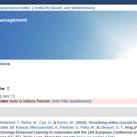
Jump to Navigation
ungswissenschaften
Institut für Berufs- und Weiterbildung
smanagement
tions
d hier
eigen
he
[
Jahr
]
erien:
Autor
is
Viktoria Pammer
[Alle Filter deaktivieren]
Hölterhof, T.
,
Rehm, M.
,
Carl, O.
, &
Kerres, M.
. (2016).
Visualizing online (social) 
ction
. (
M. Kravcik
,
Mikroyannidis, A.
,
Pammer, V.
,
Prilla, M.
, &
Ullmann, D. T.
, Hrsg.
)
P
echnology Enhanced Learning In conjunction with the 11th European Conference 