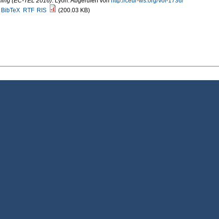
ning (EC-TEL 2016)
. Lyon. Abgerufen von
http://ceur-ws.org/Vol-1736/
BibTeX
RTF
RIS
(200.03 KB)