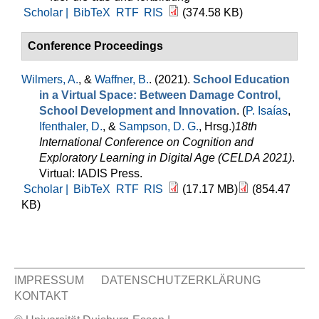
Scholar |
BibTeX
RTF
RIS
(374.58 KB)
Conference Proceedings
Wilmers, A.
, &
Waffner, B.
. (2021).
School Education
in a Virtual Space: Between Damage Control,
School Development and Innovation
. (
P. Isaías
,
Ifenthaler, D.
, &
Sampson, D. G.
, Hrsg.
)
18th
International Conference on Cognition and
Exploratory Learning in Digital Age (CELDA 2021)
.
Virtual: IADIS Press.
Scholar |
BibTeX
RTF
RIS
(17.17 MB)
(854.47
KB)
IMPRESSUM
DATENSCHUTZERKLÄRUNG
KONTAKT
Sekundär Menü