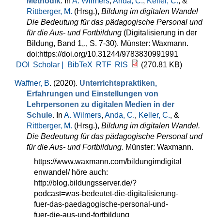
Methodik
. In
A. Wilmers
,
Anda, C.
,
Keller, C.
, &
Rittberger, M.
(Hrsg.)
,
Bildung im digitalen Wandel
Die Bedeutung für das pädagogische Personal und
für die Aus- und Fortbildung
(Digitalisierung in der
Bildung, Band 1,., S. 7-30). Münster: Waxmann.
doi:https://doi.org/10.31244/9783830991991
DOI
Scholar |
BibTeX
RTF
RIS
(270.81 KB)
Waffner, B
. (2020).
Unterrichtspraktiken,
Erfahrungen und Einstellungen von
Lehrpersonen zu digitalen Medien in der
Schule
. In
A. Wilmers
,
Anda, C.
,
Keller, C.
, &
Rittberger, M.
(Hrsg.)
,
Bildung im digitalen Wandel.
Die Bedeutung für das pädagogische Personal und
für die Aus- und Fortbildung
. Münster: Waxmann.
https://www.waxmann.com/bildungimdigital
enwandel/ höre auch:
http://blog.bildungsserver.de/?
podcast=was-bedeutet-die-digitalisierung-
fuer-das-paedagogische-personal-und-
fuer-die-aus-und-fortbildung