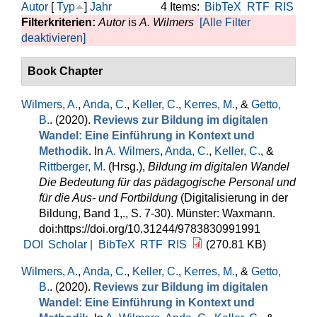
Autor
[
Typ
]
Jahr
4 Items:
BibTeX
RTF
RIS
Filterkriterien:
Autor
is
A. Wilmers
[Alle Filter
deaktivieren]
Book Chapter
Wilmers, A.
,
Anda, C.
,
Keller, C.
,
Kerres, M.
, &
Getto,
B.
. (2020).
Reviews zur Bildung im digitalen
Wandel: Eine Einführung in Kontext und
Methodik
. In
A. Wilmers
,
Anda, C.
,
Keller, C.
, &
Rittberger, M.
(Hrsg.)
,
Bildung im digitalen Wandel
Die Bedeutung für das pädagogische Personal und
für die Aus- und Fortbildung
(Digitalisierung in der
Bildung, Band 1,., S. 7-30). Münster: Waxmann.
doi:https://doi.org/10.31244/9783830991991
DOI
Scholar |
BibTeX
RTF
RIS
(270.81 KB)
Wilmers, A.
,
Anda, C.
,
Keller, C.
,
Kerres, M.
, &
Getto,
B.
. (2020).
Reviews zur Bildung im digitalen
Wandel: Eine Einführung in Kontext und