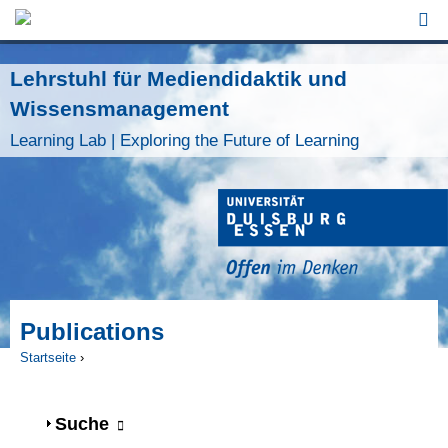
Jump to Navigation
Lehrstuhl für Mediendidaktik und
Wissensmanagement
Learning Lab | Exploring the Future of Learning
Publications
Startseite
›
Sie sind hier
Anzeigen
Suche