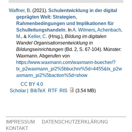
Waffner, B
. (2021).
Schulentwicklung in der digital
geprägten Welt: Strategien,
Rahmenbedingungen und Implikationen für
Schulleitungshandeln
. In
A. Wilmers
,
Achenbach,
M.
, &
Keller, C.
(Hrsg.)
,
Bildung im digitalen
Wandel Organisationsentwicklung in
Bildungseinrichtungen
(Bd. 2, S. 67-104). Münster:
Waxmann. Abgerufen von
https://www.waxmann.com/waxmann-buecher/?
tx_p2waxmann_pi2%5bbuchnr%5d=4455&tx_p2w
axmann_pi2%5baction%5d=show
CC BY 4.0
Scholar |
BibTeX
RTF
RIS
(3.54 MB)
IMPRESSUM
DATENSCHUTZERKLÄRUNG
KONTAKT