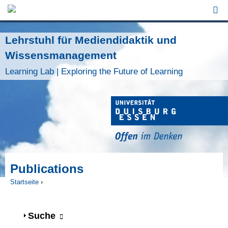
Jump to Navigation
Lehrstuhl für Mediendidaktik und
Wissensmanagement
Learning Lab | Exploring the Future of Learning
Publications
Startseite
›
Sie sind hier
Anzeigen
Suche