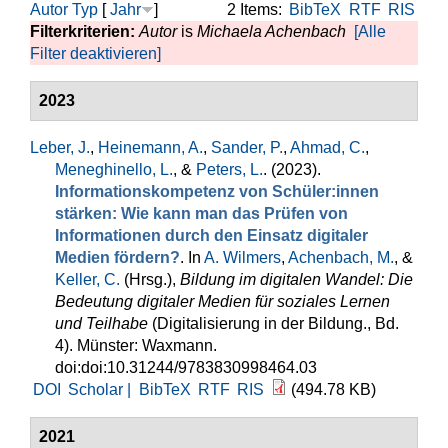
Autor
Typ
[
Jahr
]
2 Items:
BibTeX
RTF
RIS
Filterkriterien:
Autor
is
Michaela Achenbach
[Alle
Filter deaktivieren]
2023
Leber, J.
,
Heinemann, A.
,
Sander, P.
,
Ahmad, C.
,
Meneghinello, L.
, &
Peters, L.
. (2023).
Informationskompetenz von Schüler:innen
stärken: Wie kann man das Prüfen von
Informationen durch den Einsatz digitaler
Medien fördern?
. In
A. Wilmers
,
Achenbach, M.
, &
Keller, C.
(Hrsg.)
,
Bildung im digitalen Wandel: Die
Bedeutung digitaler Medien für soziales Lernen
und Teilhabe
(Digitalisierung in der Bildung., Bd.
4). Münster: Waxmann.
doi:doi:10.31244/9783830998464.03
DOI
Scholar |
BibTeX
RTF
RIS
(494.78 KB)
2021