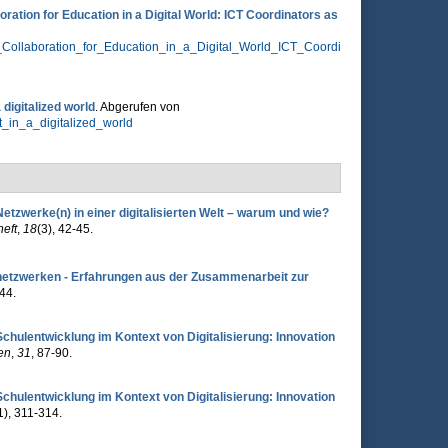
ration for Education in a Digital World: ICT Coordinators as
_Collaboration_for_Education_in_a_Digital_World_ICT_Coordi
digitalized world
. Abgerufen von
_in_a_digitalized_world
Netzwerke(n) in einer digitalisierten Welt – warum und wie?
heft
,
18
(3), 42-45.
netzwerken - Erfahrungen aus der Zusammenarbeit zur
-44.
Schulentwicklung im Kontext von Digitalisierung: Innovation
en
,
31
, 87-90.
Schulentwicklung im Kontext von Digitalisierung: Innovation
1), 311-314.