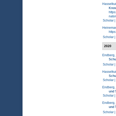
Hasselkuß
Know
http
nato
Scholar |
Heineman
http
Scholar |
2020
Endberg,
Schu
Scholar |
Hasselkuß
Schul
Scholar |
Endberg,
und 
Scholar |
Endberg,
und 
Scholar |