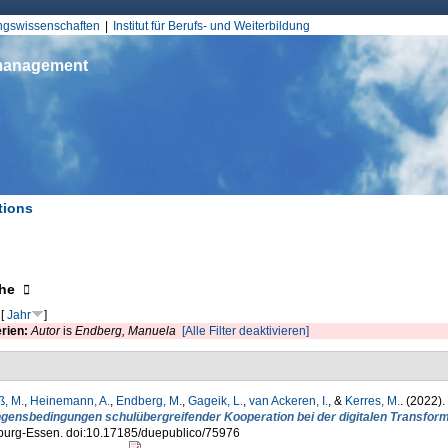
Jump to Navigation
ungswissenschaften
Institut für Berufs- und Weiterbildung
smanagement
tions
d hier
eigen
he
[
Jahr
]
erien:
Autor
is
Endberg, Manuela
[Alle Filter deaktivieren]
, M.
,
Heinemann, A.
,
Endberg, M.
,
Gageik, L.
,
van Ackeren, I.
, &
Kerres, M.
. (2022).
ngensbedingungen schulübergreifender Kooperation bei der digitalen Transform
burg-Essen. doi:10.17185/duepublico/75976