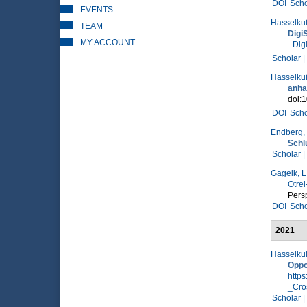
DOI
Scho
EVENTS
Hasselkuß
TEAM
Digi
MY ACCOUNT
_Dig
Scholar |
Hasselkuß
anhan
doi:
DOI
Scho
Endberg,
Schl
Scholar |
Gageik, L
Otre
Persp
DOI
Scho
2021
Hasselkuß
Oppo
http
_Cro
Scholar |