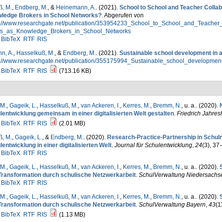
, M.
,
Endberg, M.
, &
Heinemann, A.
. (2021).
School to School and Teacher Collabo
ledge Brokers in School Networks?
. Abgerufen von
s://www.researchgate.net/publication/353954233_School_to_School_and_Teacher
rs_as_Knowledge_Brokers_in_School_Networks
BibTeX
RTF
RIS
n, A.
,
Hasselkuß, M.
, &
Endberg, M.
. (2021).
Sustainable school development in a 
s://www.researchgate.net/publication/355175994_Sustainable_school_development
BibTeX
RTF
RIS
(713.16 KB)
 M.
,
Gageik, L.
,
Hasselkuß, M.
,
van Ackeren, I.
,
Kerres, M.
,
Bremm, N.
, u. a.
. (2020).
lentwicklung gemeinsam in einer digitalisierten Welt gestalten
.
Friedrich Jahres
BibTeX
RTF
RIS
(2.01 MB)
, M.
,
Gageik, L.
, &
Endberg, M.
. (2020).
Research-Practice-Partnership in Schul
entwicklung in einer digitalisierten Welt
.
Journal für Schulentwicklung
,
24
(3), 37
BibTeX
RTF
RIS
 M.
,
Gageik, L.
,
Hasselkuß, M.
,
van Ackeren, I.
,
Kerres, M.
,
Bremm, N.
, u. a.
. (2020).
Transformation durch schulische Netzwerkarbeit
.
SchulVerwaltung Niedersachs
BibTeX
RTF
RIS
 M.
,
Gageik, L.
,
Hasselkuß, M.
,
van Ackeren, I.
,
Kerres, M.
,
Bremm, N.
, u. a.
. (2020).
Transformation durch schulische Netzwerkarbeit
.
SchulVerwaltung Bayern
,
43
(1
BibTeX
RTF
RIS
(1.13 MB)