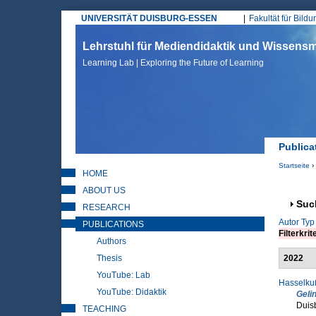
UNIVERSITÄT DUISBURG-ESSEN
Fakultät für Bild
Hauptmenü
Lehrstuhl für Mediendidaktik und Wissen
Learning Lab | Exploring the Future of Learning
Publica
Startseite
›
HOME
Sie sin
ABOUT US
Anz
Suc
RESEARCH
Autor
Typ
PUBLICATIONS
Filterkrit
Authors
Thesis
2022
YouTube: Lab
Hasselkuß
YouTube: Didaktik
Geli
Duis
TEACHING