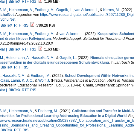
lar |
BibTeX
RTF
RIS
(1.96 MB)
, M.
,
Heinemann, A.
,
Endberg, M.
,
Gageik, L.
,
van Ackeren, I.
, &
Kerres, M.
. (2022).
SchulNet
. Abgerufen von
https://www.researchgate.net/publication/359711280_Di
iSchulNet
BibTeX
RTF
RIS
(789.28 KB)
, M.
,
Heinemann, A.
,
Endberg, M.
, &
van Ackeren, I.
. (2022).
Kooperative Schulent
d dreier fiktiver Fallvignetten
.
MedenPädagogik. Zeitschrift für Theorie und Prax
10.21240/mpaed/49/2022.10.20.X
lar |
BibTeX
RTF
RIS
(1.63 MB)
 M.
,
Heinemann, A.
,
Hasselkuß, M.
, &
Gageik, L.
. (2022).
Niemals ohne, aber gerne
üsselfunktion in der digitalisierungsbezogenen Schulentwicklung
. In
Jahrbuch Sc
BibTeX
RTF
RIS
.
,
Hasselkuß, M.
, &
Endberg, M.
. (2022).
School Development Within Networks in a 
l-Cass
,
Laing, K. J. C.
, &
Wolf, J.
(Hrsg.)
,
Partnerships in Education. Risks in Transd
ectives in Educational Research., Bd. 5, S. 13-44). Cham, Switzerland: Springer N
lar |
BibTeX
RTF
RIS
, M.
,
Heinemann, A.
, &
Endberg, M.
. (2021).
Collaboration and Transfer in Multi
rtunities for Professional Learning Addressing Education in a Digital World
. Ab
s://www.researchgate.net/publication/350287987_Collaboration_and_Transfer_in_
ssing_Boundaries_and_Creating_Opportunities_for_Professional_Learning_Addr
BibTeX
RTF
RIS