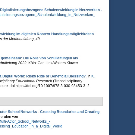
Digitalisierungsbezogene Schulentwicklung in Netzwerken -
gitalisierungsbezogene_Schulentwicklung_in_Netzwerken_-
wicklung im digitalen Kontext Handlungsmöglichkeiten
is der Medienbildung
,
49
.
 gemeinsam: Die Rolle von Schulleitungen als
hulleitung 2022
. Köln: Carl Link/Wolters Kluwer.
Digital World: Risky Ride or Beneficial Blessing?
. In
K.
isciplinary Educational Research
(Transdisciplinary
ature. doi:https://doi.org/10.1007/978-3-030-98453-3_2
-Actor School Networks - Crossing Boundaries and Creating
gerufen von
Multi-Actor_School_Networks_-
essing_Education_in_a_Digital_World