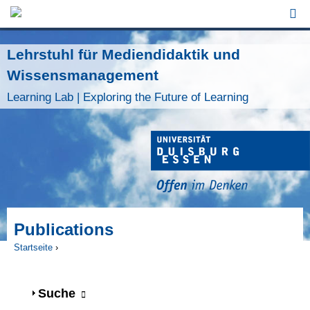
Jump to Navigation
Lehrstuhl für Mediendidaktik und
Wissensmanagement
Learning Lab | Exploring the Future of Learning
Publications
Startseite
›
Sie sind hier
Anzeigen
Suche