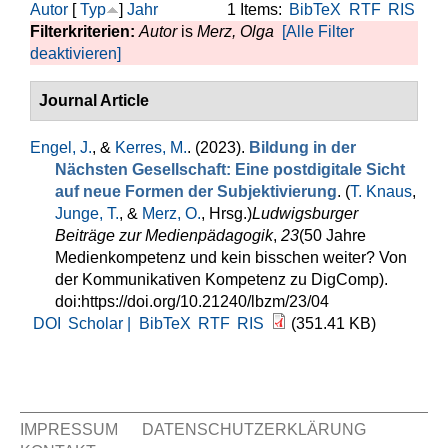
Autor
[
Typ
]
Jahr
1 Items:
BibTeX
RTF
RIS
Filterkriterien:
Autor
is
Merz, Olga
[Alle Filter
deaktivieren]
Journal Article
Engel, J.
, &
Kerres, M.
. (2023).
Bildung in der
Nächsten Gesellschaft: Eine postdigitale Sicht
auf neue Formen der Subjektivierung
. (
T. Knaus
,
Junge, T.
, &
Merz, O.
, Hrsg.
)
Ludwigsburger
Beiträge zur Medienpädagogik
,
23
(50 Jahre
Medienkompetenz und kein bisschen weiter? Von
der Kommunikativen Kompetenz zu DigComp).
doi:https://doi.org/10.21240/lbzm/23/04
DOI
Scholar |
BibTeX
RTF
RIS
(351.41 KB)
IMPRESSUM
DATENSCHUTZERKLÄRUNG