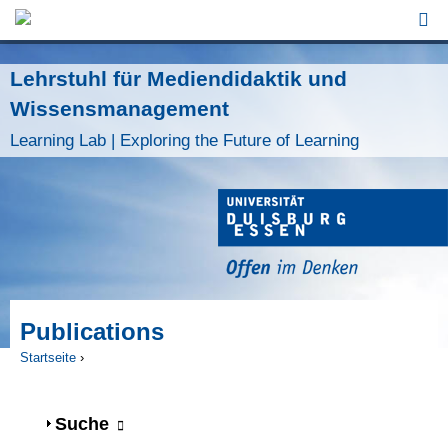
Jump to Navigation
Lehrstuhl für Mediendidaktik und
Wissensmanagement
Learning Lab | Exploring the Future of Learning
Publications
Startseite
›
Sie sind hier
Anzeigen
Suche