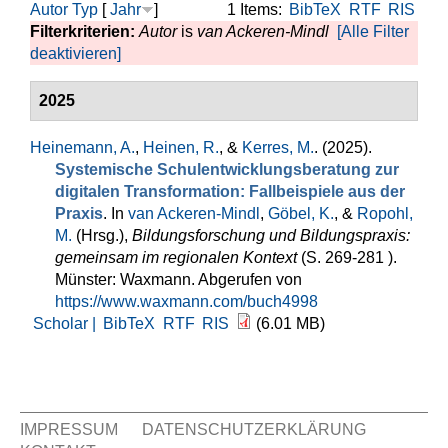
Autor
Typ
[
Jahr
]
1 Items:
BibTeX
RTF
RIS
Filterkriterien:
Autor
is
van Ackeren-Mindl
[Alle Filter
deaktivieren]
2025
Heinemann, A.
,
Heinen, R.
, &
Kerres, M.
. (2025).
Systemische Schulentwicklungsberatung zur
digitalen Transformation: Fallbeispiele aus der
Praxis
. In
van Ackeren-Mindl
,
Göbel, K.
, &
Ropohl,
M.
(Hrsg.)
,
Bildungsforschung und Bildungspraxis:
gemeinsam im regionalen Kontext
(S. 269-281 ).
Münster: Waxmann. Abgerufen von
https://www.waxmann.com/buch4998
Scholar |
BibTeX
RTF
RIS
(6.01 MB)
IMPRESSUM
DATENSCHUTZERKLÄRUNG