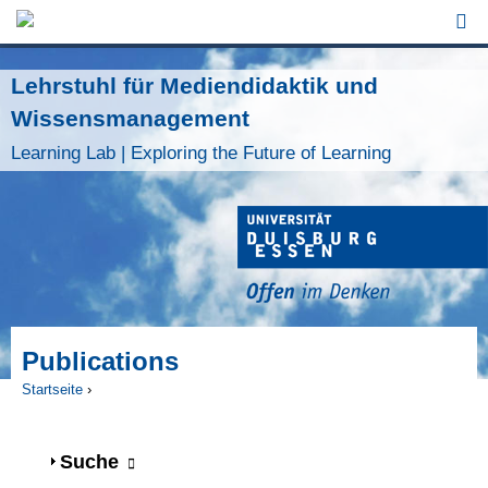
Jump to Navigation
Lehrstuhl für Mediendidaktik und
Wissensmanagement
Learning Lab | Exploring the Future of Learning
Publications
Startseite
›
Sie sind hier
Anzeigen
Suche