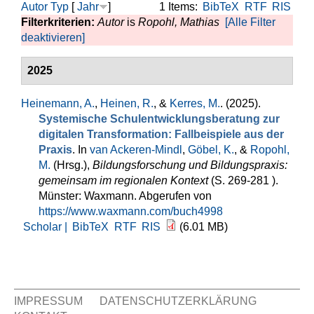
Autor
Typ
[
Jahr
]
1 Items:
BibTeX
RTF
RIS
Filterkriterien:
Autor
is
Ropohl, Mathias
[Alle Filter
deaktivieren]
2025
Heinemann, A.
,
Heinen, R.
, &
Kerres, M.
. (2025).
Systemische Schulentwicklungsberatung zur
digitalen Transformation: Fallbeispiele aus der
Praxis
. In
van Ackeren-Mindl
,
Göbel, K.
, &
Ropohl,
M.
(Hrsg.)
,
Bildungsforschung und Bildungspraxis:
gemeinsam im regionalen Kontext
(S. 269-281 ).
Münster: Waxmann. Abgerufen von
https://www.waxmann.com/buch4998
Scholar |
BibTeX
RTF
RIS
(6.01 MB)
IMPRESSUM
DATENSCHUTZERKLÄRUNG